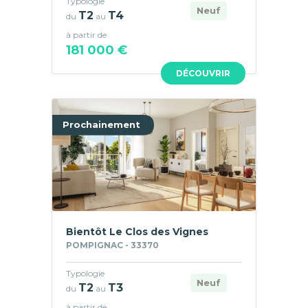
Typologie
Neuf
T2
T4
du
au
à partir de
181 000 €
DÉCOUVRIR
Prochainement
Bientôt Le Clos des Vignes
POMPIGNAC - 33370
Typologie
Neuf
T2
T3
du
au
à partir de