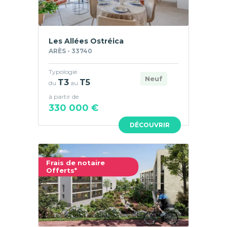
Les Allées Ostréica
ARÈS - 33740
Typologie
Neuf
T3
T5
du
au
à partir de
330 000 €
DÉCOUVRIR
Frais de notaire
Offerts*