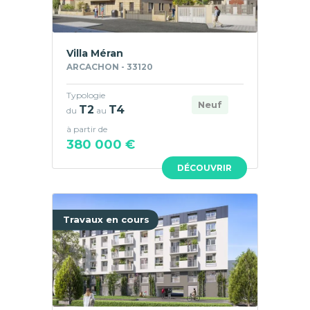
Villa Méran
ARCACHON - 33120
Typologie
Neuf
T2
T4
du
au
à partir de
380 000 €
DÉCOUVRIR
Travaux en cours