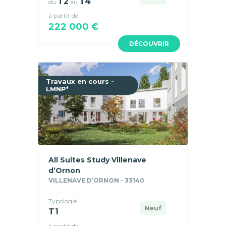
T2
T4
du
au
à partir de
222 000 €
DÉCOUVRIR
Travaux en cours -
LMNP*
All Suites Study Villenave
d’Ornon
VILLENAVE D’ORNON - 33140
Typologie
Neuf
T1
à partir de