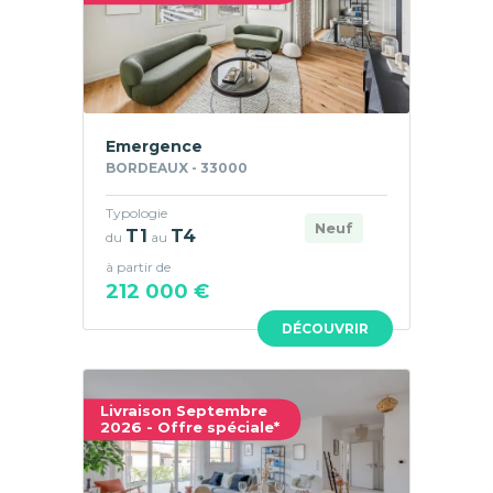
Emergence
BORDEAUX - 33000
Typologie
Neuf
T1
T4
du
au
à partir de
212 000 €
DÉCOUVRIR
Livraison Septembre
2026 - Offre spéciale*