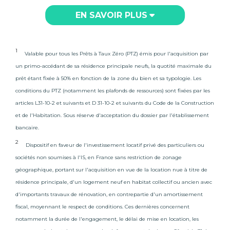
au fil des marées ; à marée basse, il s’étend sur 4
kilomètres de long et 2 kilomètres de large. Telle une
EN SAVOIR PLUS
frontière entre les eaux calmes du bassin et l’océan, il
est aussi terre d’accueil pour les oiseaux migrateurs.
Mais il faut aussi savoir que La Teste-de-Buch, l’une des
1
Valable pour tous les Prêts à Taux Zéro (PTZ) émis pour l'acquisition par
plus grandes communes de France, regorge d’autres
lieux et recoins dont vous pourrez profiter. À
un primo-accédant de sa résidence principale neufs, la quotité maximale du
commencer par le
Lac de Cazaux
, deuxième plus
prêt étant fixée à 50% en fonction de la zone du bien et sa typologie. Les
grand lac d’eau douce de France. Lieu idéal pour se
conditions du PTZ (notamment les plafonds de ressources) sont fixées par les
baigner, se détendre ou se balader selon la saison, il se
articles L31-10-2 et suivants et D 31-10-2 et suivants du Code de la Construction
prête aussi aux activités nautiques (canoë, paddle,
et de l'Habitation. Sous réserve d'acceptation du dossier par l'établissement
plongée, nage et même pêche). Les plages de La
bancaire.
Teste et de la Hume permettent aussi de se baigner
aux beaux jours ou de prendre un bol d’air lors des
2
Dispositif en faveur de l'investissement locatif privé des particuliers ou
journées plus froides. Ici, la nature fait partie du
sociétés non soumises à l'IS, en France sans restriction de zonage
quotidien et s’apprécie en toutes saisons. Un cadre de
géographique, portant sur l'acquisition en vue de la location nue à titre de
vie privilégié, à proximité de la métropole bordelaise !
résidence principale, d'un logement neuf en habitat collectif ou ancien avec
Principal pôle urbain
du secteur, La Teste-de-Buch
d'importants travaux de rénovation, en contrepartie d'un amortissement
est également un
poumon économique du Bassin
fiscal, moyennant le respect de conditions. Ces dernières concernent
d’Arcachon
. Ces dernières années, la ville s’est
notamment la durée de l'engagement, le délai de mise en location, les
développée autour de ses zones d’activités, regroupant