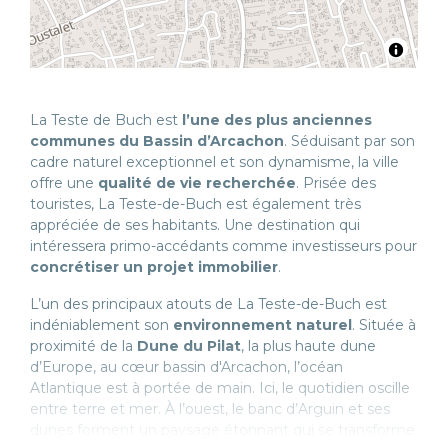
La Teste de Buch est
l’une des plus anciennes
communes du Bassin d’Arcachon
. Séduisant par son
cadre naturel exceptionnel et son dynamisme, la ville
offre une
qualité de vie recherchée
. Prisée des
touristes, La Teste-de-Buch est également très
appréciée de ses habitants. Une destination qui
intéressera primo-accédants comme investisseurs pour
concrétiser un projet immobilier
.
L’un des principaux atouts de La Teste-de-Buch est
indéniablement son
environnement naturel
. Située à
proximité de la
Dune du Pilat
, la plus haute dune
d’Europe, au cœur bassin d'Arcachon, l’océan
Atlantique est à portée de main. Ici, le quotidien oscille
entre terre et mer. À l’ouest, le banc d’Arguin et ses
dunes forment un paysage étonnant qui se transforme