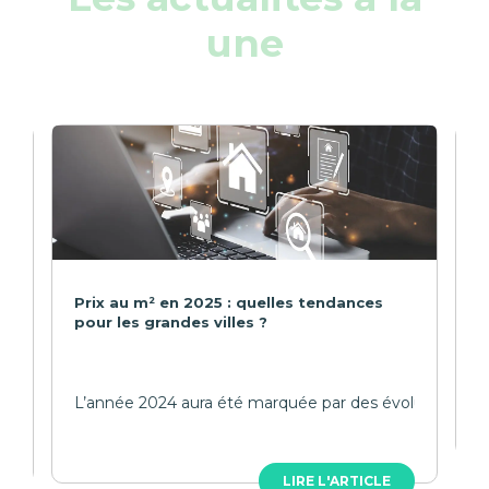
une
A
Prix au m² en 2025 : quelles tendances
pour les grandes villes ?
V
r le projet d’une vie et imaginer un foyer confortable et chaleure
L’année 2024 aura été marquée par des évolutions contr
LIRE L'ARTICLE