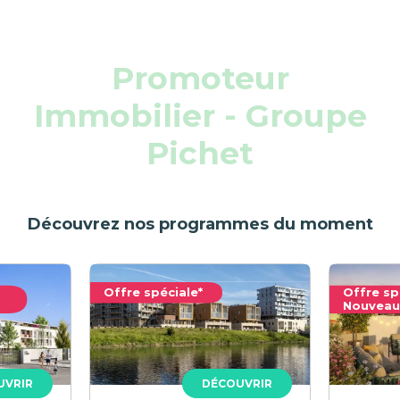
Promoteur
Immobilier - Groupe
Pichet
Découvrez nos programmes du moment
Offre spéciale*
Offre sp
Nouveau
UVRIR
DÉCOUVRIR