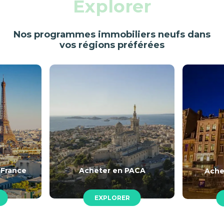
Explorer
Nos programmes immobiliers neufs dans
vos régions préférées
 France
Acheter en PACA
Ache
EXPLORER