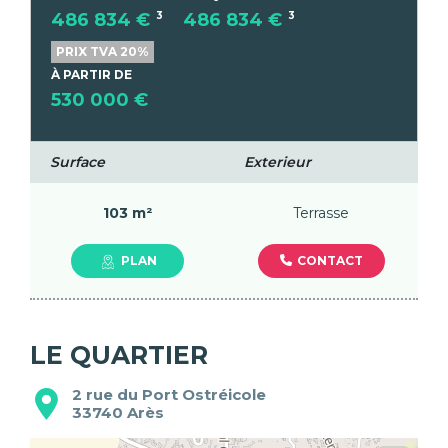
486 834 €
3
486 834 €
3
PRIX TVA 20%
À PARTIR DE
530 000 €
Surface
Exterieur
103 m²
Terrasse
CONTACT
PLAN
LE QUARTIER
2 rue du Port Ostréicole
33740
Arès