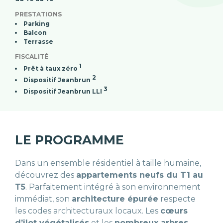
PRESTATIONS
Parking
Balcon
Terrasse
FISCALITÉ
1
Prêt à taux zéro
2
Dispositif Jeanbrun
3
Dispositif Jeanbrun LLI
LE PROGRAMME
Dans un ensemble résidentiel à taille humaine,
découvrez des
appartements neufs du T1 au
T5
. Parfaitement intégré à son environnement
immédiat, son
architecture épurée
respecte
les codes architecturaux locaux. Les
cœurs
d’îlot végétalisés
et les
nombreux arbres