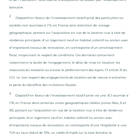
paysages brumeux, bien emmitouflé, sur fond d’air
bancaire.
iodé. Et dès le mois de janvier, les paysages reprennent
des couleurs grâce aux mimosas en fleurs. Balades,
2
Dispositif en faveur de l'investissement locatif privé des particuliers ou
pêche à pied dans les esteys, vélo, kitesurf ou footing
sociétés non soumises à l'IS, en France sans restriction de zonage
dans les sentiers balisés, Arès jouit d’un
patrimoine
géographique, portant sur l'acquisition en vue de la location nue à titre de
paysager d’exception
qui se vit aux quatre saisons.
résidence principale, d'un logement neuf en habitat collectif ou ancien avec
Un cadre paisible et accueillant pour
réaliser un projet
immobilier
et un esprit village où l’on se sent toujours
d'importants travaux de rénovation, en contrepartie d'un amortissement
en vacances.
fiscal, moyennant le respect de conditions. Ces dernières concernent
notamment la durée de l'engagement, le délai de mise en location, les
Bien qu’Arès soit une ville rythmée par sa nature
ressources du locataire ou encore le plafonnement des loyers. Cf article 31 du
préservée, elle bénéficie d’un
tissu culturel riche
, à
CGI. Le non-respect des engagements de location est de nature à entraîner
commencer par l’Espace Brémontier, une salle de
la perte du bénéficie des incitations fiscales.
spectacles à la programmation variée. Danse, humour,
théâtre, musique ou même cirque, vous profiterez
3
Dispositif en faveur de l’investissement locatif privé via une SCI soumise à
d’une
offre culturelle diversifiée
et adaptée à tous
l’IR, en France dans certaines zones géographiques ciblées (zones Abis, A et
les publics. Outre cette salle, plusieurs festivals animent
B1), portant sur l’acquisition en vue de la location nue à titre de résidence
la ville d’Arès dès le retour des beaux jours. Tout
d’abord, le festival Regarde !, un événement organisé
principale, d’un logement neuf en habitat collectif ou ancien avec
autour des arts de l’espace public qui se déroule sur
d’importants travaux de rénovation, en contrepartie d’une l’éligibilité à une
trois jours. Ouvrant la culture à tous, il permet de faire
TVA au taux réduit de 10%, un crédit d’impôt sur la taxe foncière la
rêver et de rassembler tout en mettant en lumière le