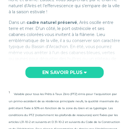
naturel d’Arès et l’effervescence qui s’empare de la ville
à la saison estivale !
Dans un
cadre naturel préservé
, Arès oscille entre
terre et mer. D’un côté, le port ostréicole et ses
cabanes colorées vous invitent à la flânerie. Lieu
emblématique de la ville, il a su conserver son caractère
typique du Bassin d’Arcachon. En été, vous pourrez
même vous arrêter à l’un des cabanes bleues, vertes
ou jaunes pour déguster des huîtres ou un plateau de
fruits de mer. De l’autre, la réserve naturelle des Prés
Salés, lieu particulièrement apprécié des Arésiens. Ce
EN SAVOIR PLUS
site à l’écosystème fragile propose des balades entre
prairies et dunes boisées. Arès offre donc une
multitude de paysages à découvrir tout au long de
1
Valable pour tous les Prêts à Taux Zéro (PTZ) émis pour l'acquisition par
l’année. À l’automne, vous profitez encore de belles
journées où il fait bon pique-niquer ou partir à la
un primo-accédant de sa résidence principale neufs, la quotité maximale du
cueillette de champignons. C’est également la saison
prêt étant fixée à 50% en fonction de la zone du bien et sa typologie. Les
idéale pour observer les migrations d’oiseaux ou pour
conditions du PTZ (notamment les plafonds de ressources) sont fixées par les
apprécier les couleurs chatoyantes scintillant au
articles L31-10-2 et suivants et D 31-10-2 et suivants du Code de la Construction
coucher du soleil. En hiver, vous pourrez admirer les
et de l'Habitation. Sous réserve d'acceptation du dossier par l'établissement