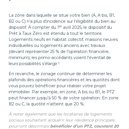
La zone dans laquelle se situe votre bien (A, A bis, B1,
B2 ou C) n’a plus d’incidence sur l’éligibilité du bien au
er
dispositif. À compter du 1
avril 2025, le dispositif du
Prêt à Taux Zéro est étendu à tout le territoire.
Logements neufs en habitat collectif, maisons neuves
individuelles ou logements anciens avec travaux
(devant représenter 25 % de l’opération financière,
minimum), les primo-accédants voient l’éventail de
leurs possibilités s’élargir !
En revanche, le zonage continue de déterminer les
plafonds des opérations financières et les quotités dont
vous pouvez bénéficier pour réaliser votre projet
immobilier. Par exemple, en zone, A bis ou B1, le PTZ
peut financer jusqu’à 50 % de votre opération. En zone
B2 ou C, la quotité n’atteint que 20 %.
À noter également que les locataires de logements
sociaux souhaitant acquérir leur résidence principale
pourront désormais
bénéficier d’un PTZ, couvrant 20