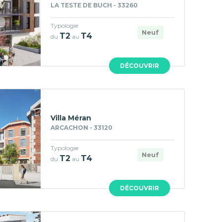
LA TESTE DE BUCH - 33260
Typologie
Neuf
T2
T4
du
au
DÉCOUVRIR
Villa Méran
ARCACHON - 33120
Typologie
Neuf
T2
T4
du
au
DÉCOUVRIR