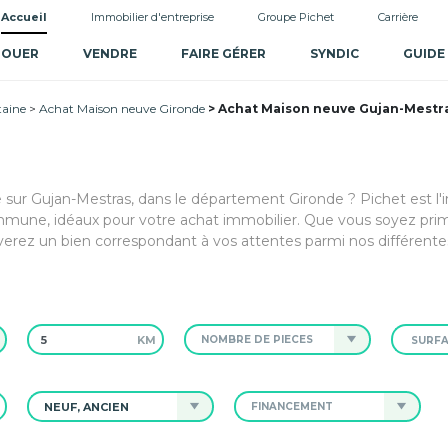
Accueil
Immobilier d'entreprise
Groupe Pichet
Carrière
LOUER
VENDRE
FAIRE GÉRER
SYNDIC
GUIDE
taine
Achat Maison neuve Gironde
Achat Maison neuve Gujan-Mestra
e sur Gujan-Mestras, dans le département Gironde ? Pichet est l'
mmune, idéaux pour votre achat immobilier. Que vous soyez pri
verez un bien correspondant à vos attentes parmi nos différente
KM
NOMBRE DE PIÈCES
NEUF, ANCIEN
FINANCEMENT