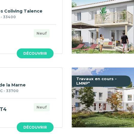
es Coliving Talence
- 33400
Neuf
DÉCOUVRIR
Travaux en cours -
LMNP*
de la Marne
 - 33700
Neuf
T4
DÉCOUVRIR