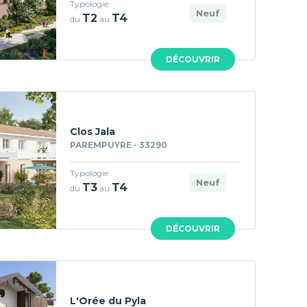
Typologie
Neuf
T2
T4
du
au
DÉCOUVRIR
Clos Jala
PAREMPUYRE - 33290
Typologie
Neuf
T3
T4
du
au
DÉCOUVRIR
L'Orée du Pyla