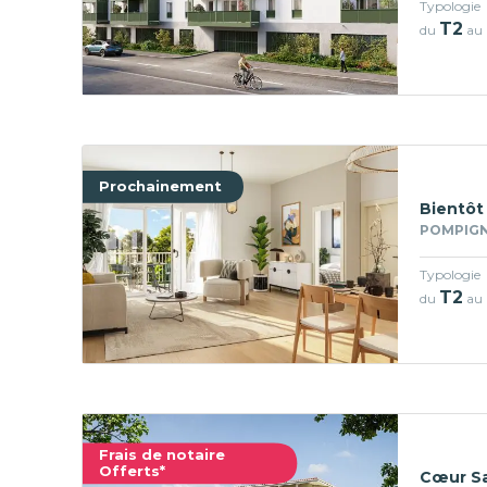
Typologie
T2
du
au
Prochainement
Bientôt
POMPIGN
Typologie
T2
du
au
Frais de notaire
Offerts*
Cœur Sa