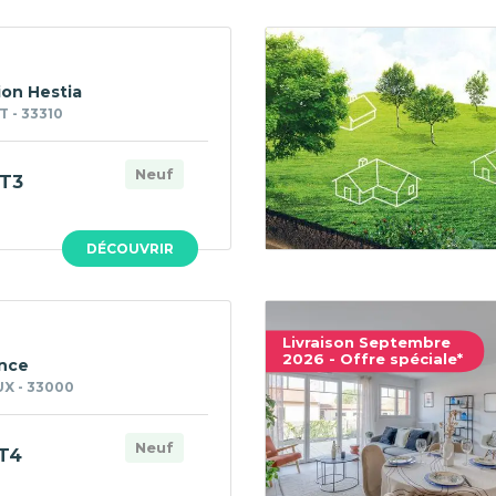
on Hestia
 - 33310
Neuf
T3
DÉCOUVRIR
Livraison Septembre
2026 - Offre spéciale*
nce
X - 33000
Neuf
T4