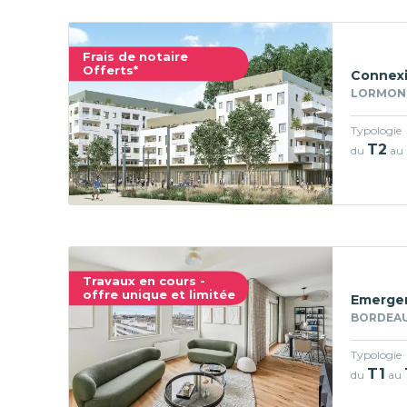
Frais de notaire
Offerts*
Connexi
LORMONT
Typologie
T2
du
au
Travaux en cours -
offre unique et limitée
Emerge
BORDEAU
Typologie
T1
du
au