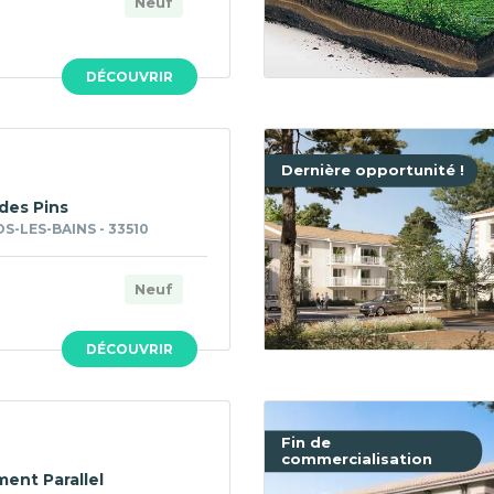
Neuf
DÉCOUVRIR
Dernière opportunité !
des Pins
-LES-BAINS - 33510
Neuf
DÉCOUVRIR
Fin de
commercialisation
ment Parallel