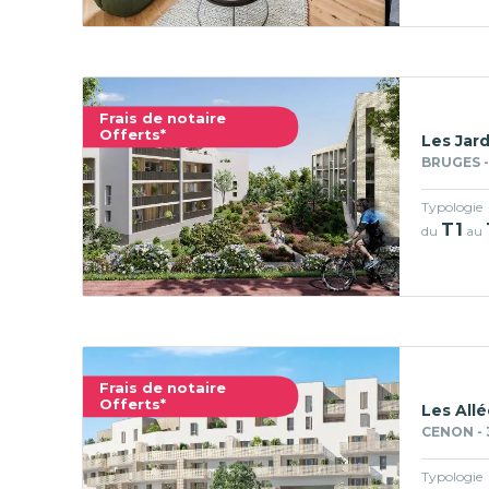
Frais de notaire
Offerts*
Les Jard
BRUGES -
Typologie
T1
du
au
Frais de notaire
Offerts*
Les Allé
CENON - 
Typologie