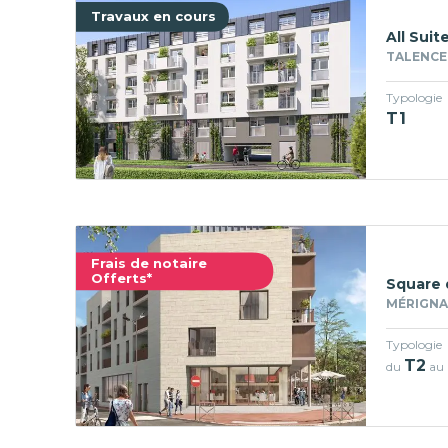
Travaux en cours
All Suit
TALENCE 
Typologie
T1
Frais de notaire
Offerts*
Square 
MÉRIGNAC
Typologie
T2
du
au