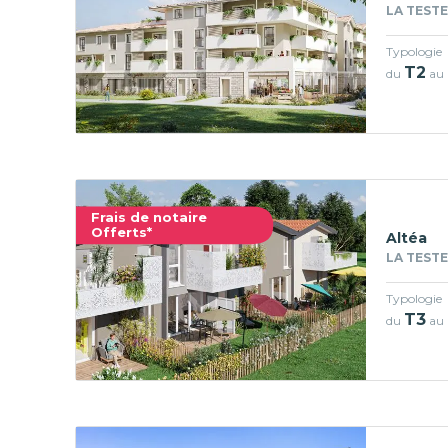
LA TESTE
Typologie
T2
du
au
Frais de notaire
Offerts*
Altéa
LA TESTE
Typologie
T3
du
au