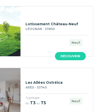
Lotissement Château-Neuf
LÉOGNAN - 33850
Neuf
DÉCOUVRIR
Les Allées Ostréica
ARÈS - 33740
Typologie
Neuf
T3
T5
du
au