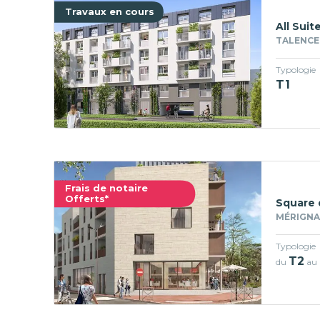
Travaux en cours
All Suit
TALENCE 
Typologie
T1
Frais de notaire
Offerts*
Square 
MÉRIGNAC
Typologie
T2
du
au