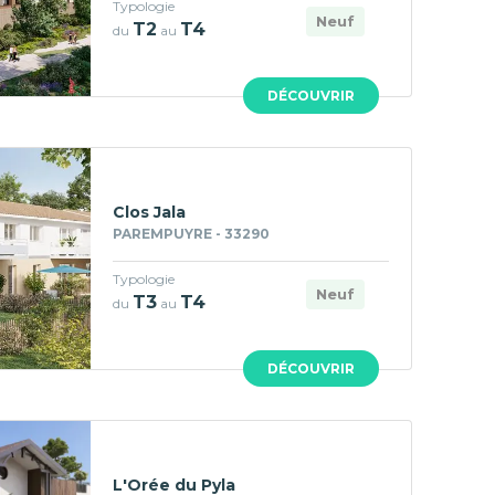
Typologie
Neuf
T2
T4
du
au
DÉCOUVRIR
Clos Jala
PAREMPUYRE - 33290
Typologie
Neuf
T3
T4
du
au
DÉCOUVRIR
L'Orée du Pyla