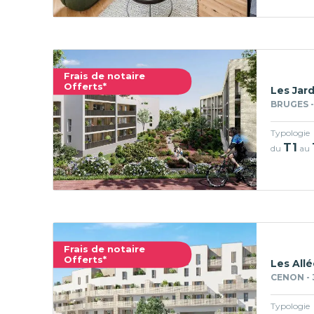
Frais de notaire
Offerts*
Les Jard
BRUGES -
Typologie
T1
du
au
Frais de notaire
Offerts*
Les Allé
CENON - 
Typologie