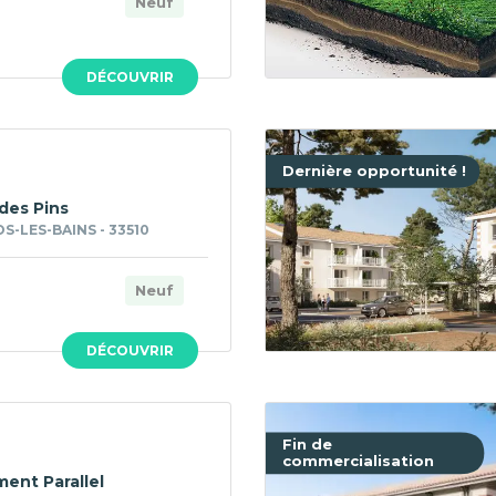
Neuf
DÉCOUVRIR
Dernière opportunité !
des Pins
-LES-BAINS - 33510
Neuf
DÉCOUVRIR
Fin de
commercialisation
ment Parallel