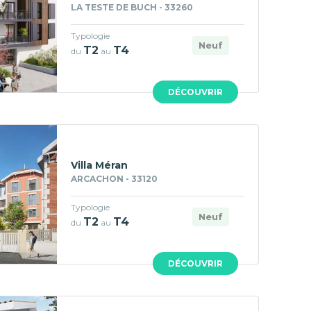
LA TESTE DE BUCH - 33260
Typologie
Neuf
T2
T4
du
au
DÉCOUVRIR
Villa Méran
ARCACHON - 33120
Typologie
Neuf
T2
T4
du
au
DÉCOUVRIR