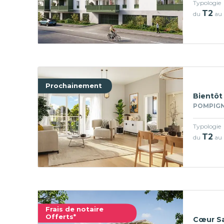
Typologie
T2
du
au
Prochainement
Bientôt
POMPIGN
Typologie
T2
du
au
Frais de notaire
Offerts*
Cœur Sa