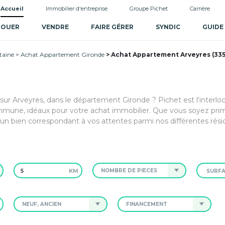
Accueil
Immobilier d'entreprise
Groupe Pichet
Carrière
LOUER
VENDRE
FAIRE GÉRER
SYNDIC
GUIDE
taine
Achat Appartement Gironde
Achat Appartement Arveyres (33
 sur Arveyres, dans le département Gironde ? Pichet est l'interlo
mmune, idéaux pour votre achat immobilier. Que vous soyez pri
 un bien correspondant à vos attentes parmi nos différentes rési
KM
NOMBRE DE PIÈCES
NEUF, ANCIEN
FINANCEMENT