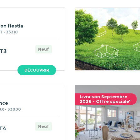
on Hestia
 - 33310
Neuf
T3
DÉCOUVRIR
Livraison Septembre
2026 - Offre spéciale*
nce
X - 33000
Neuf
T4