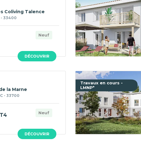
es Coliving Talence
- 33400
Neuf
DÉCOUVRIR
Travaux en cours -
LMNP*
de la Marne
 - 33700
Neuf
T4
DÉCOUVRIR