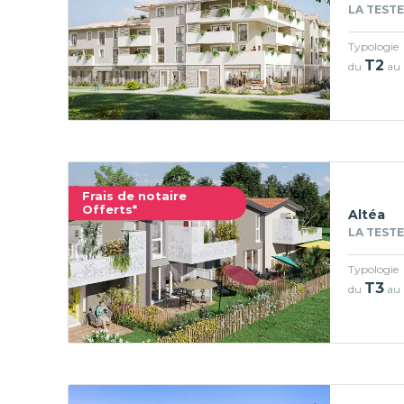
LA TESTE
Typologie
T2
du
au
Frais de notaire
Offerts*
Altéa
LA TESTE
Typologie
T3
du
au