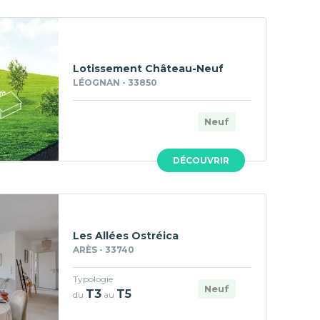
Lotissement Château-Neuf
LÉOGNAN - 33850
Neuf
DÉCOUVRIR
Les Allées Ostréica
ARÈS - 33740
Typologie
Neuf
T3
T5
du
au