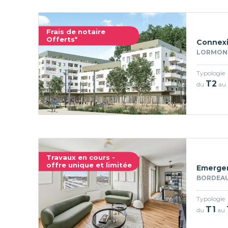
Frais de notaire
Offerts*
Connexi
LORMONT
Typologie
T2
du
au
Travaux en cours -
offre unique et limitée
Emerge
BORDEAU
Typologie
T1
du
au