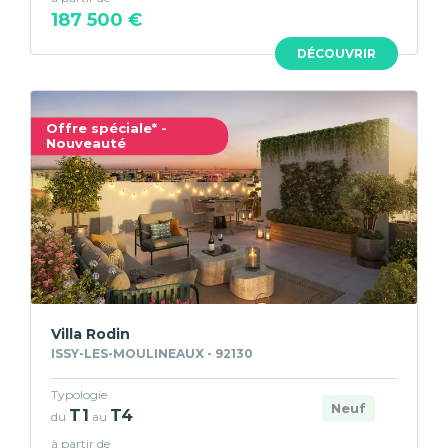
187 500 €
DÉCOUVRIR
Offre spéciale* -
Nouveauté
Villa Rodin
ISSY-LES-MOULINEAUX - 92130
Typologie
Neuf
T1
T4
du
au
à partir de