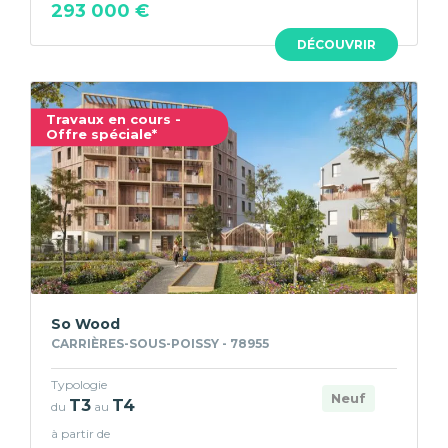
293 000 €
DÉCOUVRIR
Travaux en cours -
Offre spéciale*
So Wood
CARRIÈRES-SOUS-POISSY - 78955
Typologie
Neuf
T3
T4
du
au
à partir de