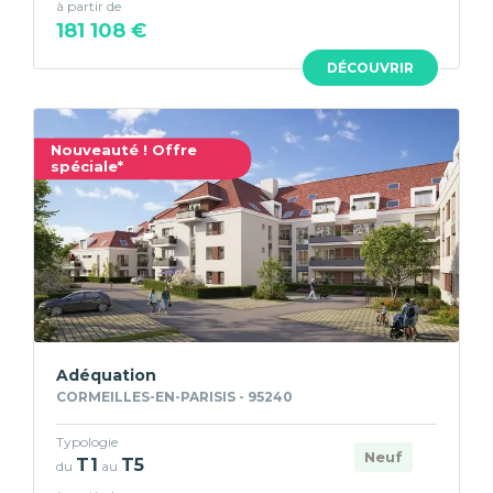
à partir de
181 108 €
DÉCOUVRIR
Nouveauté ! Offre
spéciale*
Adéquation
CORMEILLES-EN-PARISIS - 95240
Typologie
Neuf
T1
T5
du
au