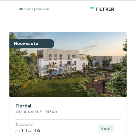
FILTRER
88
biens pour vous
Nouveauté
Floréal
OLLAINVILLE - 91340
Typologie
Neuf
T1
T4
du
au