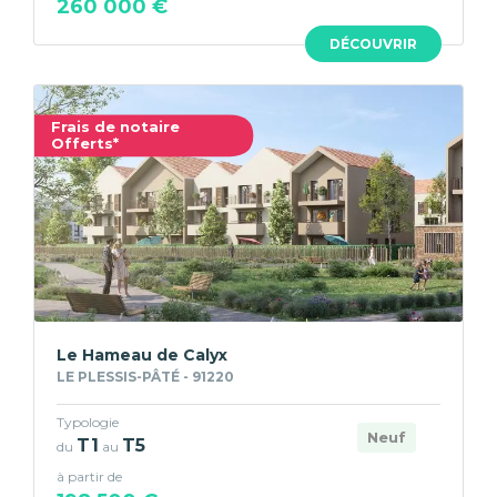
260 000 €
DÉCOUVRIR
Frais de notaire
Offerts*
Le Hameau de Calyx
LE PLESSIS-PÂTÉ - 91220
Typologie
Neuf
T1
T5
du
au
à partir de