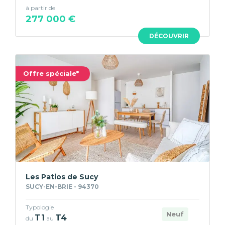
à partir de
277 000 €
DÉCOUVRIR
Offre spéciale*
Les Patios de Sucy
SUCY-EN-BRIE - 94370
Typologie
Neuf
T1
T4
du
au