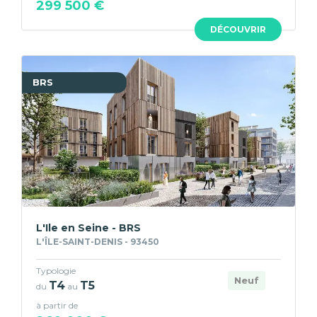
299 500 €
DÉCOUVRIR
BRS
L'Ile en Seine - BRS
L'ÎLE-SAINT-DENIS - 93450
Typologie
Neuf
T4
T5
du
au
à partir de