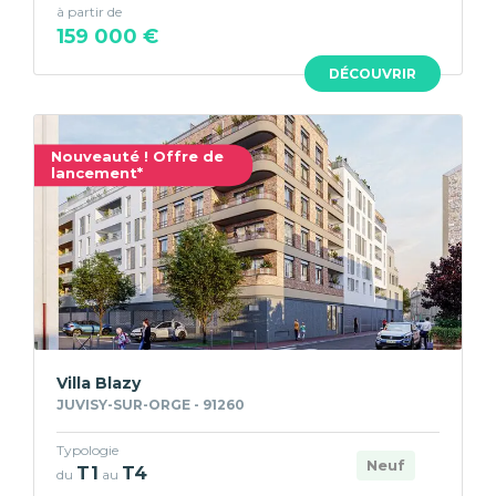
à partir de
159 000 €
DÉCOUVRIR
Nouveauté ! Offre de
lancement*
Villa Blazy
JUVISY-SUR-ORGE - 91260
Typologie
Neuf
T1
T4
du
au