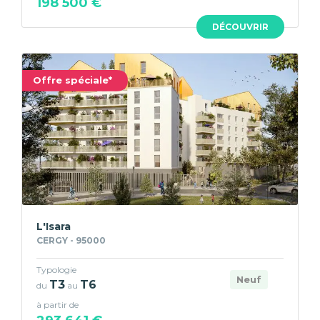
198 500 €
DÉCOUVRIR
Offre spéciale*
L'Isara
CERGY - 95000
Typologie
Neuf
T3
T6
du
au
à partir de