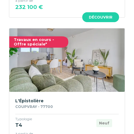
à partir de
232 100 €
DÉCOUVRIR
Travaux en cours -
Offre spéciale*
L'Épistolière
COUPVRAY - 77700
Typologie
Neuf
T4
à partir de