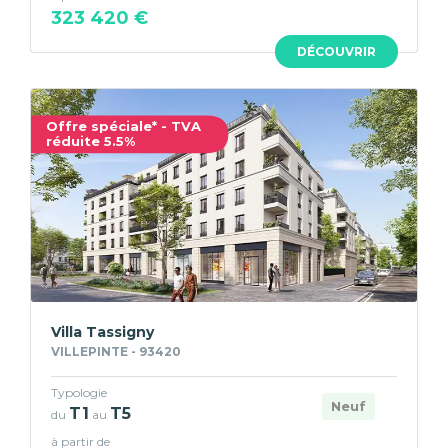
323 420 €
DÉCOUVRIR
Offre spéciale* - TVA
réduite 5.5%
Villa Tassigny
VILLEPINTE - 93420
Typologie
Neuf
T1
T5
du
au
à partir de