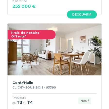
à partir de
255 000 €
DÉCOUVRIR
Frais de notaire
Offerts*
Centr'Halle
CLICHY-SOUS-BOIS - 93390
Typologie
Neuf
T3
T4
du
au