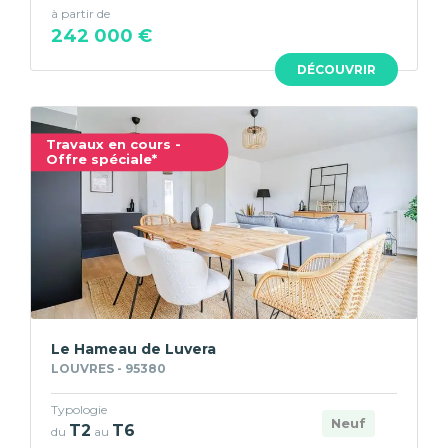
à partir de
242 000 €
DÉCOUVRIR
Travaux en cours -
Offre spéciale*
Le Hameau de Luvera
LOUVRES - 95380
Typologie
Neuf
T2
T6
du
au