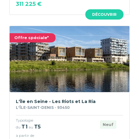
311 225 €
DÉCOUVRIR
Offre spéciale*
L'Île en Seine - Les Riots et La Ria
L'ÎLE-SAINT-DENIS - 93450
Typologie
Neuf
T1
T5
du
au
à partir de