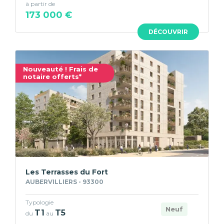
à partir de
173 000 €
DÉCOUVRIR
Nouveauté ! Frais de
notaire offerts*
Les Terrasses du Fort
AUBERVILLIERS - 93300
Typologie
Neuf
T1
T5
du
au