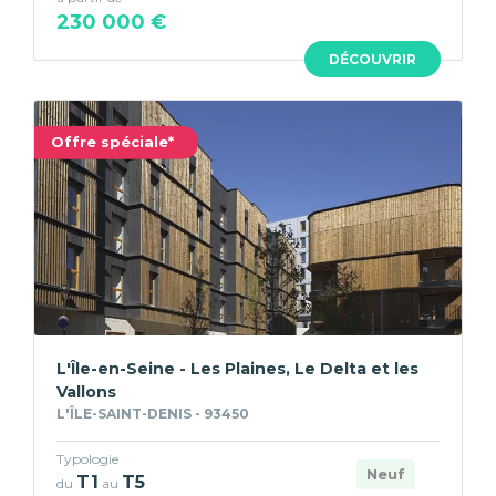
230 000 €
DÉCOUVRIR
Offre spéciale*
L'Île-en-Seine - Les Plaines, Le Delta et les
Vallons
L'ÎLE-SAINT-DENIS - 93450
Typologie
Neuf
T1
T5
du
au