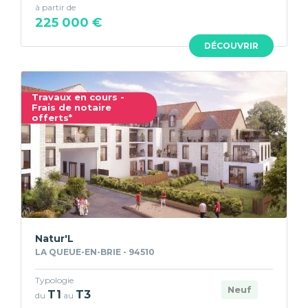
à partir de
225 000 €
DÉCOUVRIR
Travaux en cours -
Frais de notaire
offerts*
Natur'L
LA QUEUE-EN-BRIE - 94510
Typologie
Neuf
T1
T3
du
au