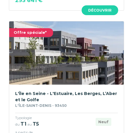
293 641 €
DÉCOUVRIR
Offre spéciale*
L'Île en Seine - L'Estuaire, Les Berges, L’Aber
et le Golfe
L'ÎLE-SAINT-DENIS - 93450
Typologie
Neuf
T1
T5
du
au
à partir de