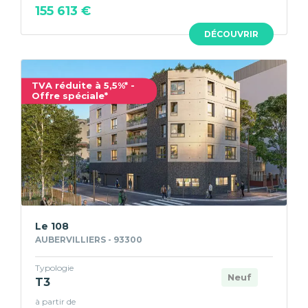
155 613 €
DÉCOUVRIR
TVA réduite à 5,5%* -
Offre spéciale*
Le 108
AUBERVILLIERS - 93300
Typologie
Neuf
T3
à partir de