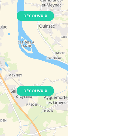
Neuf
DÉCOUVRIR
 Majorelle
3150
Neuf
DÉCOUVRIR
lley
 - 33000