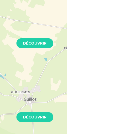
ronne
- 33310
Neuf
DÉCOUVRIR
ales
- 33310
Neuf
DÉCOUVRIR