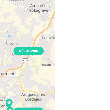
ce
 - 33000
Neuf
T4
0 €
DÉCOUVRIR
s Pelletan
3150
Neuf
4 €