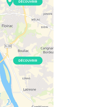
DÉCOUVRIR
ra
 33270
Neuf
DÉCOUVRIR
ive Garonne -
on
- 33310