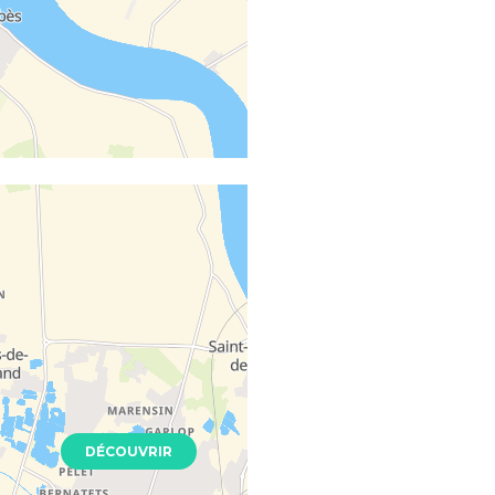
n Hestia
- 33310
Neuf
T3
0 €
DÉCOUVRIR