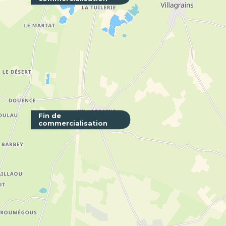
Côté Ga
LORMONT 
Fin de
commercialisation
Académi
LORMONT 