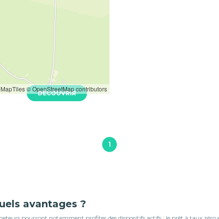
les - Connexion
- 33310
Neuf
MapTiles
© OpenStreetMap contributors
DÉCOUVRIR
1
quels avantages ?
teurs pourront notamment profiter des dispositifs actifs : le prêt à taux zéro