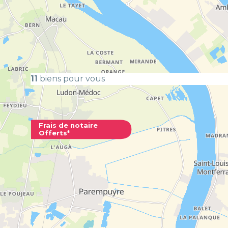
Appartement
Neuf
11
biens pour vous
Connexio
Frais de notaire
Offerts*
LORMONT 
Typologie
T2
du
au
à partir de
188 00