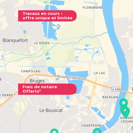
Emergen
Travaux en cours -
offre unique et limitée
BORDEAUX
Typologie
T1
du
au
à partir de
212 00
Les Allée
Frais de notaire
Offerts*
CENON - 3
Typologie
T2
à partir de
196 05