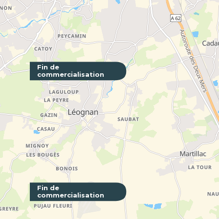
Fin de
commercialisation
Le Jardin
CENON - 3
Fin de
commercialisation
Green Va
BORDEAUX