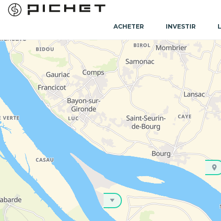
ACHETER
INVESTIR
Accueil
Programme immobilier neuf
Programme immobilier ne
Programme immobilier neuf Cenon (33150)
Vous souhaitez faire l'acquisition de votre appartement
disposition des programmes neufs au sein de votre co
neuf sur Cenon pour une mise en location, vous trouver
PRESTATIONS