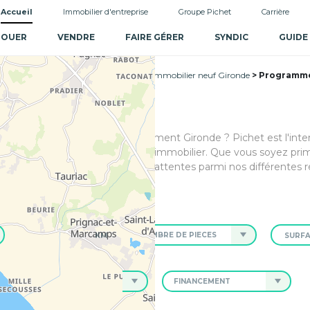
Accueil
Immobilier d'entreprise
Groupe Pichet
Carrière
LOUER
VENDRE
FAIRE GÉRER
SYNDIC
GUIDE
uf Nouvelle-Aquitaine
Programme immobilier neuf Gironde
Programme
 neuf sur Cenon, dans le département Gironde ? Pichet est l'inte
mmune, idéaux pour votre achat immobilier. Que vous soyez pri
ez un bien correspondant à vos attentes parmi nos différentes r
KM
NOMBRE DE PIÈCES
NEUF, ANCIEN
FINANCEMENT