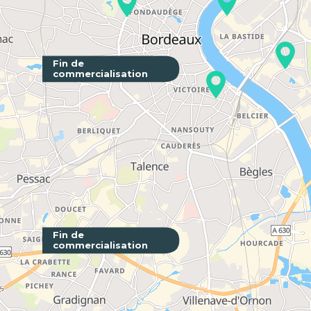
Fin de
commercialisation
Villas Flo
FLOIRAC -
Fin de
commercialisation
Perspect
Connexi
LORMONT 