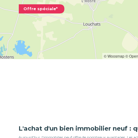
Offre spéciale*
Académia
LORMONT 
© Woosmap
© Open
L'achat d'un bien immobilier neuf : 
Aujourd'hui, l'immobilier neuf offre de nombreux avantages. Les ache