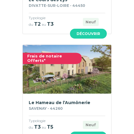
DIVATTE-SUR-LOIRE - 44450
Typologie
Neuf
T2
T3
du
au
DÉCOUVRIR
Frais de notaire
Offerts*
Le Hameau de l’Aumônerie
SAVENAY - 44260
Typologie
Neuf
T3
T5
du
au