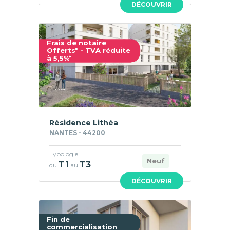
DÉCOUVRIR
Frais de notaire
Offerts* - TVA réduite
à 5,5%*
Résidence Lithéa
NANTES - 44200
Typologie
Neuf
T1
T3
du
au
DÉCOUVRIR
Fin de
commercialisation