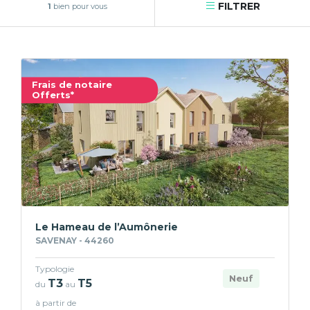
FILTRER
1
bien pour vous
Frais de notaire
Offerts*
Le Hameau de l’Aumônerie
SAVENAY - 44260
Typologie
Neuf
T3
T5
du
au
à partir de