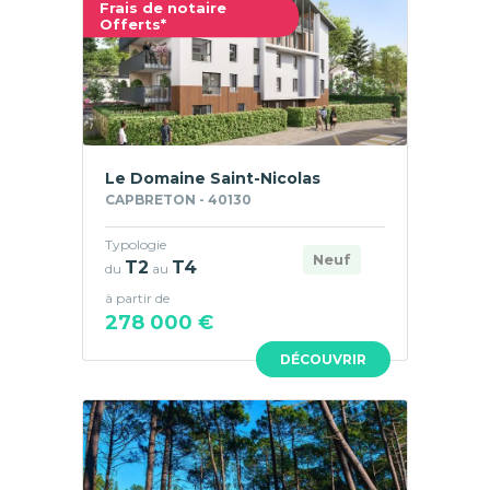
Frais de notaire
Offerts*
Le Domaine Saint-Nicolas
CAPBRETON - 40130
Typologie
Neuf
T2
T4
du
au
à partir de
278 000 €
DÉCOUVRIR