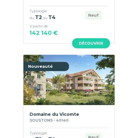
Typologie
Neuf
T2
T4
du
au
à partir de
142 140 €
DÉCOUVRIR
Nouveauté
Domaine du Vicomte
SOUSTONS - 40140
Typologie
Neuf