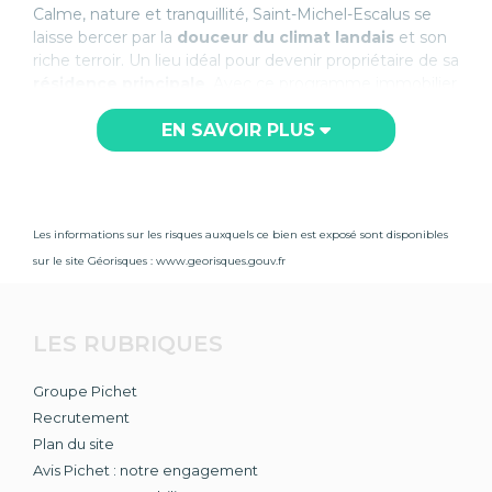
Calme, nature et tranquillité, Saint-Michel-Escalus se
laisse bercer par la
douceur du climat landais
et son
riche terroir. Un lieu idéal pour devenir propriétaire de sa
résidence principale
. Avec ce programme immobilier
neuf dans un
lotissement intimiste et verdoyant
, le
groupe Pichet vous propose de très beaux
EN SAVOIR PLUS
terrains
pour faire construire
dès aujourd’hui votre maison.
Expert de la promotion immobilière depuis plusieurs
décennies, le groupe Pichet vous accompagnera à
toutes les étapes de votre projet immobilier.
Les informations sur les risques auxquels ce bien est exposé sont disponibles
sur le site Géorisques :
www.georisques.gouv.fr
LES RUBRIQUES
Groupe Pichet
Recrutement
Plan du site
Avis Pichet : notre engagement