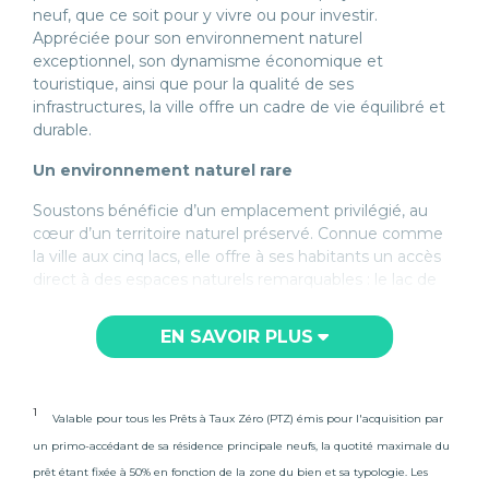
neuf, que ce soit pour y vivre ou pour investir.
Appréciée pour son environnement naturel
exceptionnel, son dynamisme économique et
touristique, ainsi que pour la qualité de ses
infrastructures, la ville offre un cadre de vie équilibré et
durable.
Un environnement naturel rare
Soustons bénéficie d’un emplacement privilégié, au
cœur d’un territoire naturel préservé. Connue comme
la ville aux cinq lacs, elle offre à ses habitants un accès
direct à des espaces naturels remarquables : le lac de
Soustons, l’étang de Pinsolle, l’étang Blanc, l’étang
d’Hardy et le lac marin de Port d’Albret. Ces plans d’eau
EN SAVOIR PLUS
structurent le paysage et participent activement à la
qualité de vie locale.
À seulement quelques minutes des plages de l’océan
1
Valable pour tous les Prêts à Taux Zéro (PTZ) émis pour l'acquisition par
Atlantique, Soustons permet de profiter pleinement du
un primo-accédant de sa résidence principale neufs, la quotité maximale du
littoral landais tout en vivant dans une commune à
prêt étant fixée à 50% en fonction de la zone du bien et sa typologie. Les
taille humaine. La forêt landaise, omniprésente, favorise