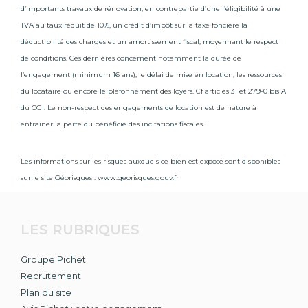
dans des secteurs variés : services, artisanat,
d’importants travaux de rénovation, en contrepartie d’une l’éligibilité à une
commerce, santé ou encore logistique. La proximité de
TVA au taux réduit de 10%, un crédit d’impôt sur la taxe foncière la
l’autoroute A63 facilite les déplacements professionnels
déductibilité des charges et un amortissement fiscal, moyennant le respect
et renforce l’attractivité résidentielle de la ville.
de conditions. Ces dernières concernent notamment la durée de
l’engagement (minimum 16 ans), le délai de mise en location, les ressources
Cet équilibre entre opportunités professionnelles et
cadre de vie naturel fait de Soustons une destination
du locataire ou encore le plafonnement des loyers. Cf articles 31 et 279-0 bis A
idéale pour les actifs souhaitant concilier travail et bien-
du CGI. Le non-respect des engagements de location est de nature à
être.
entraîner la perte du bénéficie des incitations fiscales.
Des infrastructures de qualité
Les informations sur les risques auxquels ce bien est exposé sont disponibles
Soustons se distingue également par la qualité et la
sur le site Géorisques :
www.georisques.gouv.fr
modernité de ses équipements publics et culturels,
pensés pour répondre aux besoins de toutes les
générations. La médiathèque récente, véritable lieu de
LES RUBRIQUES
vie et de rencontre, propose une large offre culturelle,
des espaces numériques et des animations régulières.
Groupe Pichet
L’espace culturel Roger Hanin accueille tout au long de
Recrutement
l’année des spectacles, concerts, projections et
Plan du site
événements culturels, renforçant l’attractivité de la ville