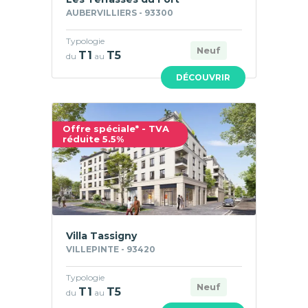
AUBERVILLIERS - 93300
Typologie
Neuf
T1
T5
du
au
DÉCOUVRIR
Offre spéciale* - TVA
réduite 5.5%
Villa Tassigny
VILLEPINTE - 93420
Typologie
Neuf
T1
T5
du
au