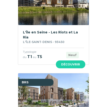
L'Île en Seine - Les Riots et La
Ria
L'ÎLE-SAINT-DENIS - 93450
Typologie
Neuf
T1
T5
du
au
DÉCOUVRIR
BRS