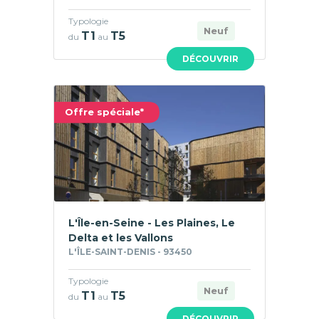
Typologie
Neuf
T1
T5
du
au
DÉCOUVRIR
Offre spéciale*
L'Île-en-Seine - Les Plaines, Le
Delta et les Vallons
L'ÎLE-SAINT-DENIS - 93450
Typologie
Neuf
T1
T5
du
au
DÉCOUVRIR