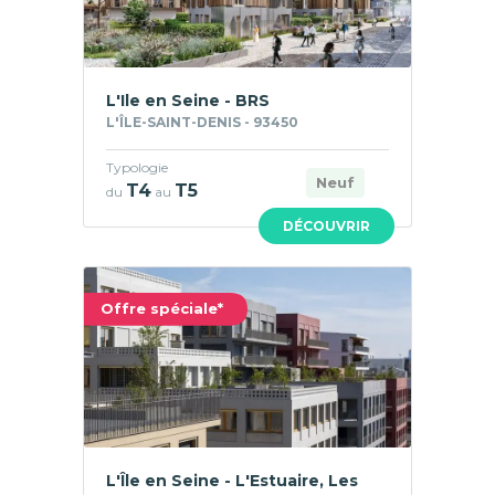
L'Ile en Seine - BRS
L'ÎLE-SAINT-DENIS - 93450
Typologie
Neuf
T4
T5
du
au
DÉCOUVRIR
Offre spéciale*
L'Île en Seine - L'Estuaire, Les