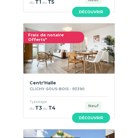
T1
T5
du
au
DÉCOUVRIR
Frais de notaire
Offerts*
Centr'Halle
CLICHY-SOUS-BOIS - 93390
Typologie
Neuf
T3
T4
du
au
DÉCOUVRIR