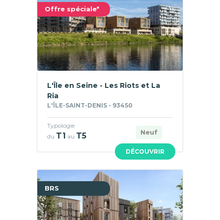
Offre spéciale*
L'Île en Seine - Les Riots et La
Ria
L'ÎLE-SAINT-DENIS - 93450
Typologie
Neuf
T1
T5
du
au
DÉCOUVRIR
BRS