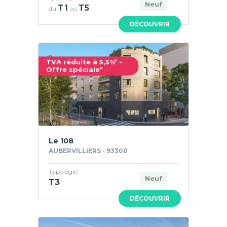
Neuf
T1
T5
du
au
DÉCOUVRIR
TVA réduite à 5,5%* -
Offre spéciale*
Le 108
AUBERVILLIERS - 93300
Typologie
Neuf
T3
DÉCOUVRIR