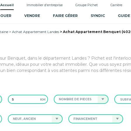
Accueil
Immobilier d'entreprise
Groupe Pichet
Carrière
LOUER
VENDRE
FAIRE GÉRER
SYNDIC
GUIDE
taine
Achat Appartement Landes
Achat Appartement Benquet (402
 sur Benquet, dans le département Landes ? Pichet est l'interloc
mmune, idéaux pour votre achat immobilier. Que vous soyez pri
un bien correspondant à vos attentes parmi nos différentes rési
KM
NOMBRE DE PIÈCES
NEUF, ANCIEN
FINANCEMENT