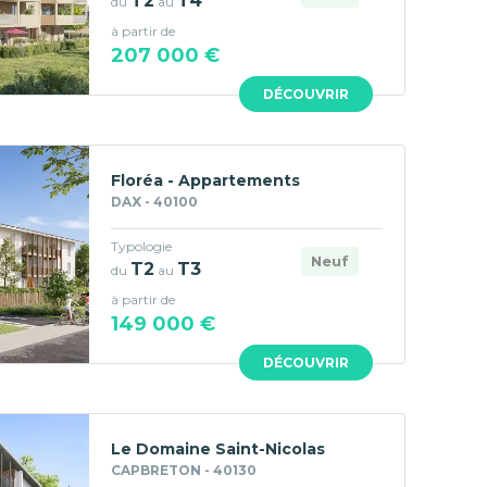
T2
T4
du
au
à partir de
207 000 €
DÉCOUVRIR
Floréa - Appartements
DAX - 40100
Typologie
Neuf
T2
T3
du
au
à partir de
149 000 €
DÉCOUVRIR
Le Domaine Saint-Nicolas
CAPBRETON - 40130