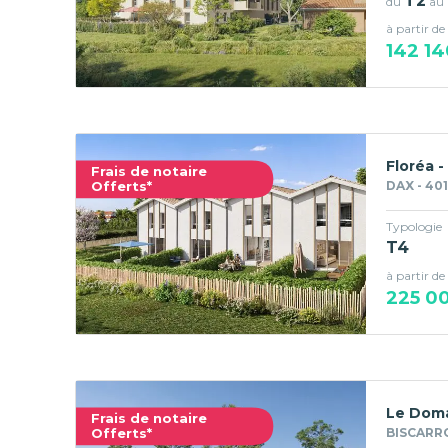
T2
du
au
à partir de
142 14
Floréa -
Frais de notaire
Offerts*
DAX - 40
Typologie
T4
à partir de
225 0
Le Doma
Frais de notaire
Offerts*
BISCARRO