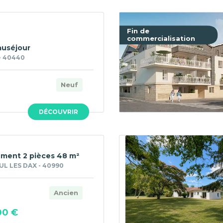
Fin de
commercialisation
auséjour
- 40440
Neuf
DÉCOUVRIR
ment 2 pièces 48 m²
UL LES DAX - 40990
Ancien
00 €