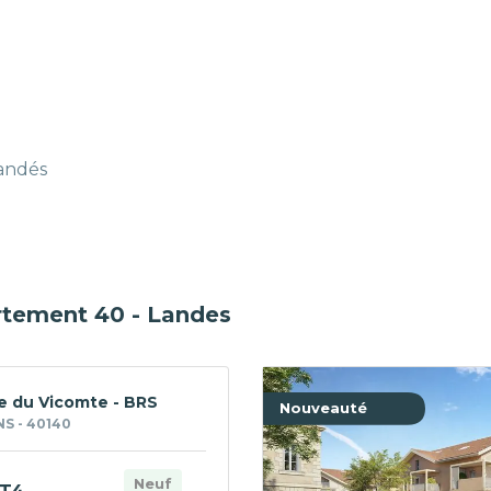
mandés
rtement 40 - Landes
 du Vicomte - BRS
Nouveauté
S - 40140
Neuf