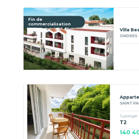
Fin de
commercialisation
Villa Be
ONDRES 
Apparte
SAINT PA
Typologie
T2
140 4