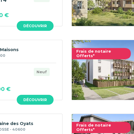
T4
0 €
DÉCOUVRIR
 Maisons
Frais de notaire
100
Offerts*
Neuf
00 €
DÉCOUVRIR
ine des Oyats
Frais de notaire
SSE - 40600
Offerts*