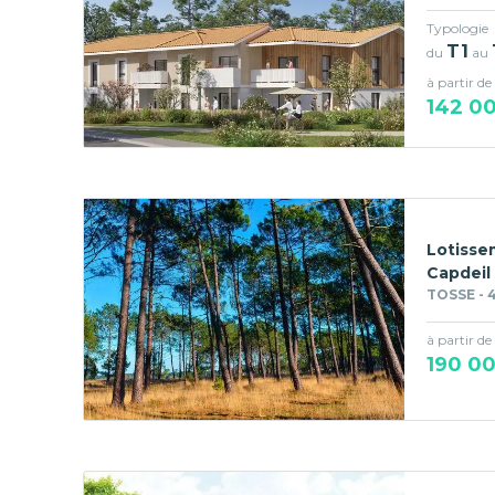
Typologie
T1
du
au
à partir de
142 0
Lotisse
Capdeil
TOSSE - 
à partir de
190 0