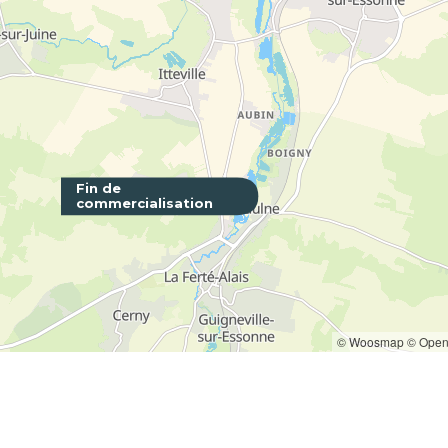
Fin de
commercialisation
Converg
ALFORTVIL
© Woosmap
© Open