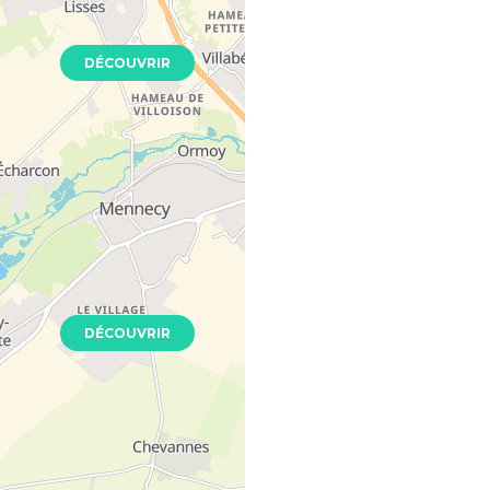
Neuf
DÉCOUVRIR
Seine
013
Neuf
DÉCOUVRIR
din
 - 94800