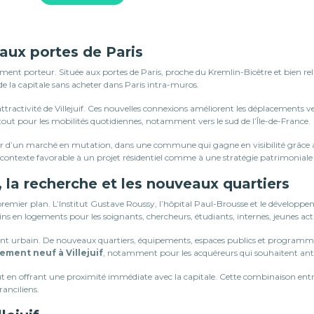
 aux portes de Paris
ement porteur. Située aux portes de Paris, proche du Kremlin-Bicêtre et bien re
 de la capitale sans acheter dans Paris intra-muros.
’attractivité de Villejuif. Ces nouvelles connexions améliorent les déplacements 
tout pour les mobilités quotidiennes, notamment vers le sud de l’Île-de-France.
er d’un marché en mutation, dans une commune qui gagne en visibilité grâce au
contexte favorable à un projet résidentiel comme à une stratégie patrimoniale
, la recherche et les nouveaux quartiers
 de premier plan. L’Institut Gustave Roussy, l’hôpital Paul-Brousse et le déve
ns en logements pour les soignants, chercheurs, étudiants, internes, jeunes actif
ent urbain. De nouveaux quartiers, équipements, espaces publics et programm
ement neuf à Villejuif
, notamment pour les acquéreurs qui souhaitent anti
 en offrant une proximité immédiate avec la capitale. Cette combinaison entre a
ranciliens.