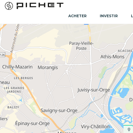
ACHETER
INVESTIR
Accueil
Programme immobilier neuf
Programme immobilier neu
Programme immobilier neuf Villejuif (94800)
Acheter un
programme immobilier neuf à Vill
secteur en pleine transformation. Portée par l’a
l’Institut Gustave Roussy et l’hôpital Paul-Brousse
santé. Pour étendre votre recherche à d’autre
Pichet vous accompagne dans votre recherche d’
investissement locatif.