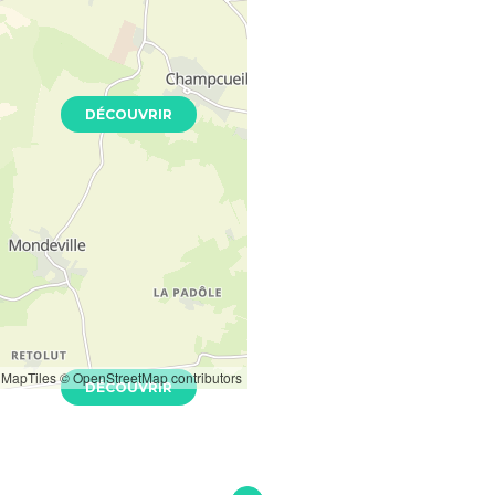
Neuf
DÉCOUVRIR
ence
LE - 94140
Neuf
MapTiles
© OpenStreetMap contributors
DÉCOUVRIR