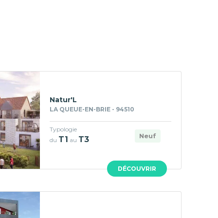
Natur'L
LA QUEUE-EN-BRIE - 94510
Typologie
Neuf
T1
T3
du
au
DÉCOUVRIR