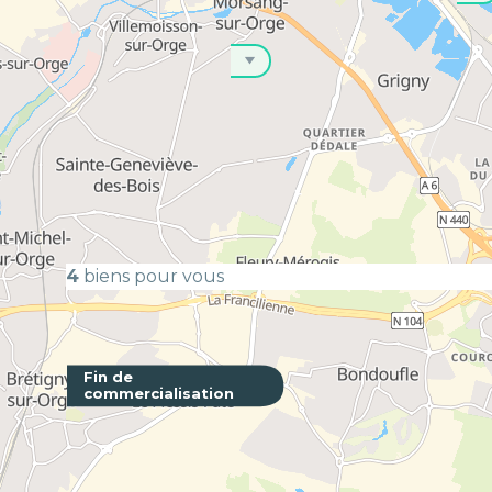
PRESTATIONS
Appartement
Neuf
4
biens pour vous
Fin de
commercialisation
Patio No
GENTILLY 