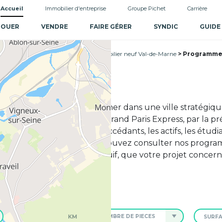
Accueil
Immobilier d'entreprise
Groupe Pichet
Carrière
LOUER
VENDRE
FAIRE GÉRER
SYNDIC
GUIDE
f Île-de-France
Programme immobilier neuf Val-de-Marne
Programme i
ejuif
permet de se positionner dans une ville stratégiqu
rrivée des lignes 14 et 15 du Grand Paris Express, par l
, Villejuif attire les primo-accédants, les actifs, les étud
s communes proches, vous pouvez consulter nos progra
appartement neuf à Villejuif, que votre projet concern
KM
NOMBRE DE PIÈCES