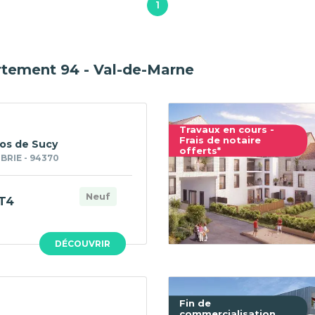
1
rtement 94 - Val-de-Marne
Travaux en cours -
Frais de notaire
ios de Sucy
offerts*
BRIE - 94370
Neuf
T4
DÉCOUVRIR
Fin de
commercialisation