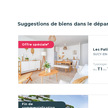
Suggestions de biens dans le dépa
Offre spéciale*
Les Pat
SUCY-EN-
Typologie
T1
du
au
Fin de
commercialisation