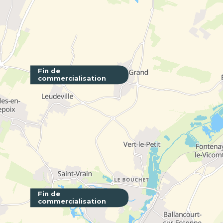
Fin de
commercialisation
L'Avant-
PARIS - 75
Fin de
commercialisation
Côté Jar
VILLEJUIF