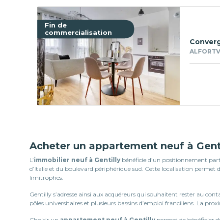
Fin de
commercialisation
Conver
ALFORTVI
Acheter un appartement neuf à Genti
L’
immobilier neuf à Gentilly
bénéficie d’un positionnement parti
d’Italie et du boulevard périphérique sud. Cette localisation permet
limitrophes.
Gentilly s’adresse ainsi aux acquéreurs qui souhaitent rester au cont
pôles universitaires et plusieurs bassins d’emploi franciliens. La pro
Choisir un
appartement neuf à Gentilly
permet de bénéficier d