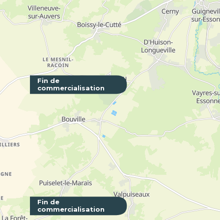
Fin de
commercialisation
42e Ave
PARIS - 75
Fin de
commercialisation
55 Aven