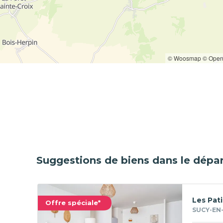
CHÂTILLON
© Woosmap
© Open
Suggestions de biens dans le dépa
Les Pat
Offre spéciale*
SUCY-EN-