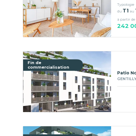
Typologie
T1
du
au
à partir de
242 0
Fin de
commercialisation
Patio N
GENTILLY