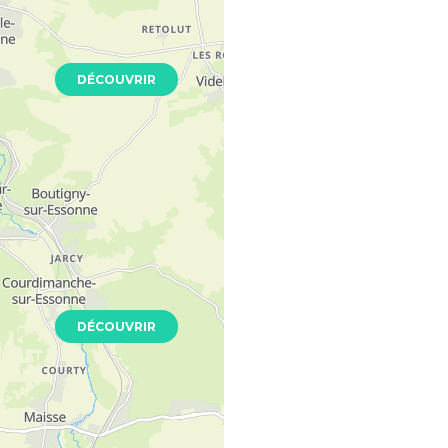
Neuf
DÉCOUVRIR
nue
014
Neuf
DÉCOUVRIR
ue