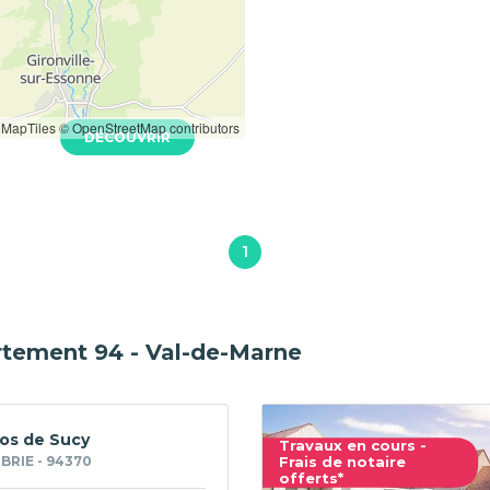
 - 92320
Neuf
MapTiles
© OpenStreetMap contributors
DÉCOUVRIR
1
rtement 94 - Val-de-Marne
ios de Sucy
Travaux en cours -
BRIE - 94370
Frais de notaire
offerts*