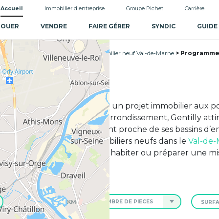
Accueil
Immobilier d'entreprise
Groupe Pichet
Carrière
LOUER
VENDRE
FAIRE GÉRER
SYNDIC
GUIDE
f Île-de-France
Programme immobilier neuf Val-de-Marne
Programme i
tilly
permet de concrétiser un projet immobilier aux p
e au sud immédiat du 14e arrondissement, Gentilly attire 
ble que Paris tout en restant proche de ses bassins d’em
ulter nos programmes immobiliers neufs dans le
Val-de
us souhaitiez acheter pour habiter ou préparer une mis
KM
NOMBRE DE PIÈCES