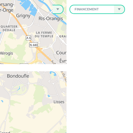
NEUF, ANCIEN
FINANCEMENT
va
- 94250
Neuf