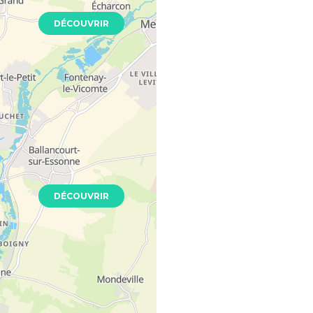
DÉCOUVRIR
Seine
013
Neuf
DÉCOUVRIR
din
 - 94800