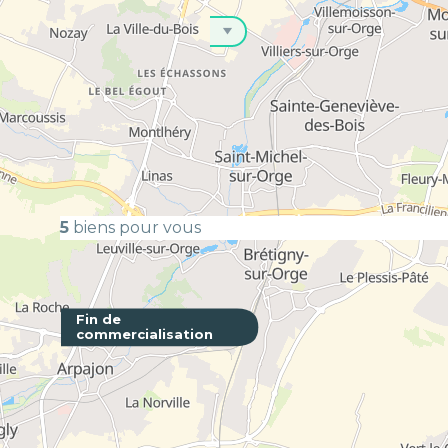
PRESTATIONS
Appartement
Neuf
5
biens pour vous
Fin de
commercialisation
Patio No
GENTILLY 