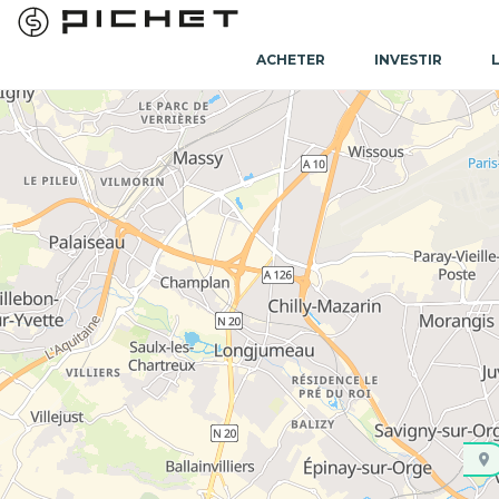
ACHETER
INVESTIR
Accueil
Programme immobilier neuf
Programme immobilier neu
Programme immobilier neuf Gentilly (94250)
Acheter un
programme immobilier neuf à Gen
Marne directement connectée à la capitale. Situé
investisseurs recherchant un marché plus accessi
Pour élargir votre recherche, vous pouvez cons
recherche d’appartement neuf à Gentilly, que vo