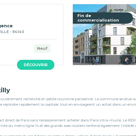
Fin de
commercialisation
gence
LLE - 94140
Neuf
DÉCOUVRIR
lly
culièrement recherché en petite couronne parisienne. La commune se situe aux 
 de rejoindre rapidement la capitale, tout en envisageant un achat dans un envi
act direct de Paris sans nécessairement acheter dans Paris intra-muros. Le RER B 
ximité du métro ligne 14 et des grands axes routiers renforce également l’intérê
es avantages du neuf dans un secteur dense, urbain et bien placé. Les logement