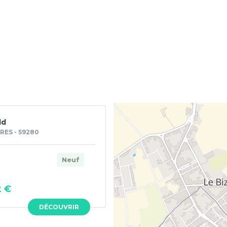
ld
ES - 59280
Neuf
2 €
DÉCOUVRIR