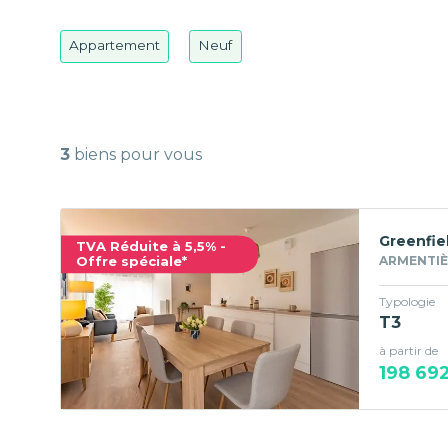
Appartement
Neuf
3
biens pour vous
Greenfie
TVA Réduite à 5,5% -
Offre spéciale*
ARMENTIÈR
Typologie
T3
à partir de
198 69