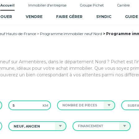
Accueil
Immobilier d'entreprise
Groupe Pichet
Carrière
LOUER
VENDRE
FAIRE GÉRER
SYNDIC
GUIDE
uf Hauts-de-France
Programme immobilier neuf Nord
Programme immo
 neuf sur Armentières, dans le département Nord ? Pichet est l'i
mmune, idéaux pour votre achat immobilier. Que vous soyez pri
rouverez un bien correspondant à vos attentes parmi nos différe
KM
NOMBRE DE PIÈCES
NEUF, ANCIEN
FINANCEMENT