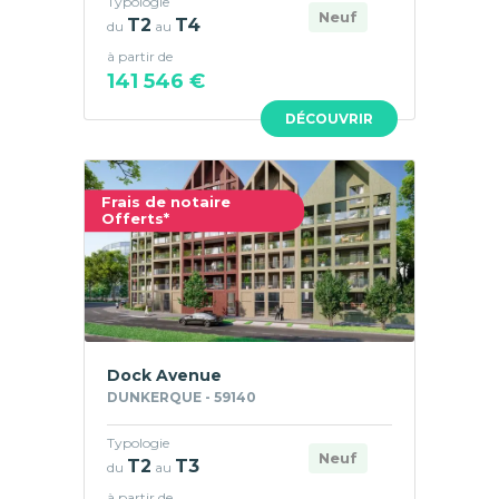
Typologie
Neuf
T2
T4
du
au
à partir de
141 546 €
DÉCOUVRIR
Frais de notaire
Offerts*
Dock Avenue
DUNKERQUE - 59140
Typologie
Neuf
T2
T3
du
au
à partir de