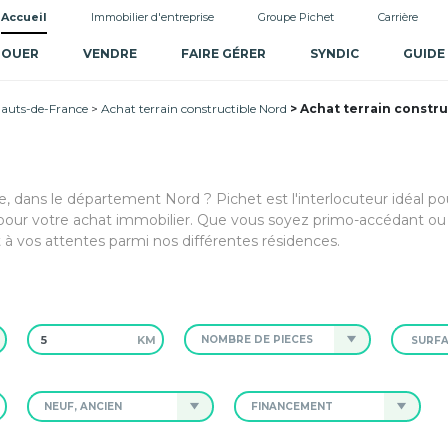
Accueil
Immobilier d'entreprise
Groupe Pichet
Carrière
LOUER
VENDRE
FAIRE GÉRER
SYNDIC
GUIDE
Hauts-de-France
Achat terrain constructible Nord
Achat terrain constr
e, dans le département Nord ? Pichet est l'interlocuteur idéal p
ur votre achat immobilier. Que vous soyez primo-accédant ou 
 à vos attentes parmi nos différentes résidences.
KM
NOMBRE DE PIÈCES
NEUF, ANCIEN
FINANCEMENT