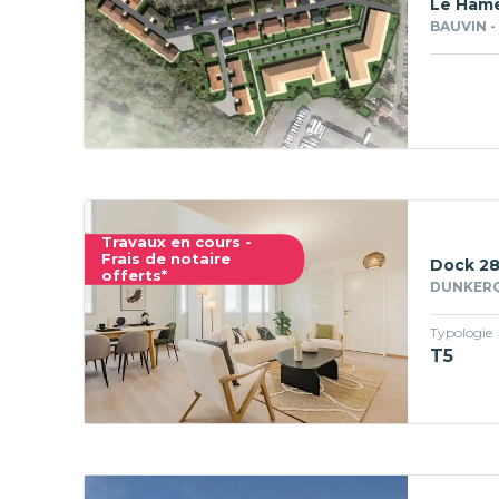
Le Hame
BAUVIN -
Travaux en cours -
Frais de notaire
Dock 2
offerts*
DUNKERQ
Typologie
T5