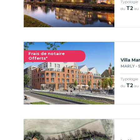
Typologie
T2
du
au
Frais de notaire
Offerts*
Villa Mar
MARLY - 
Typologie
T2
du
au