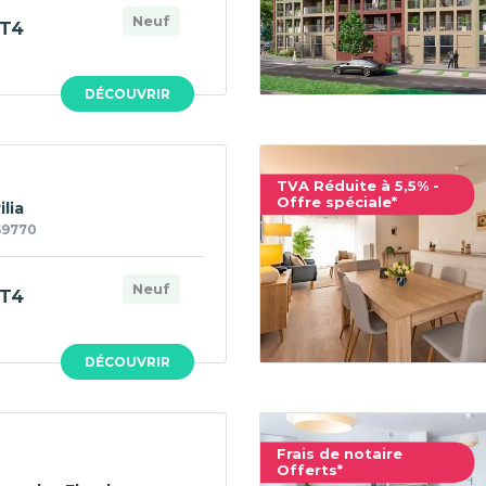
Neuf
T4
DÉCOUVRIR
TVA Réduite à 5,5% -
Offre spéciale*
ilia
59770
Neuf
T4
DÉCOUVRIR
Frais de notaire
Offerts*