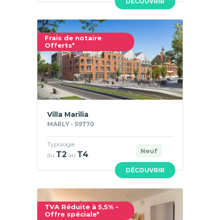
DÉCOUVRIR
Frais de notaire
Offerts*
Villa Marilia
MARLY - 59770
Typologie
Neuf
T2
T4
du
au
DÉCOUVRIR
TVA Réduite à 5,5% -
Offre spéciale*