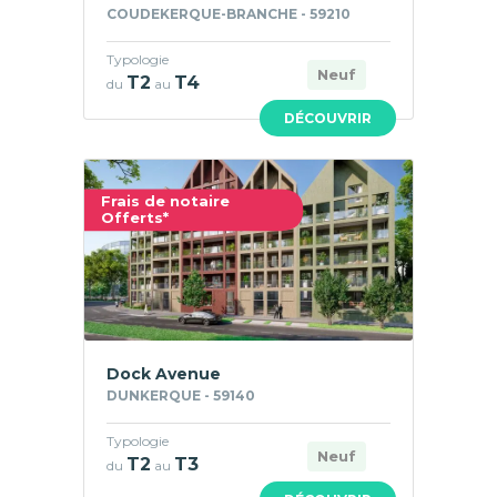
COUDEKERQUE-BRANCHE - 59210
Typologie
Neuf
T2
T4
du
au
DÉCOUVRIR
Frais de notaire
Offerts*
Dock Avenue
DUNKERQUE - 59140
Typologie
Neuf
T2
T3
du
au