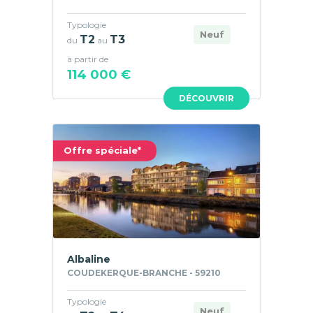
Typologie
Neuf
T2
T3
du
au
à partir de
114 000 €
DÉCOUVRIR
Offre spéciale*
Albaline
COUDEKERQUE-BRANCHE - 59210
Typologie
Neuf