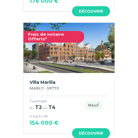
176 000 €
DÉCOUVRIR
Frais de notaire
Offerts*
Villa Marilia
MARLY - 59770
Typologie
Neuf
T2
T4
du
au
à partir de
154 000 €
DÉCOUVRIR