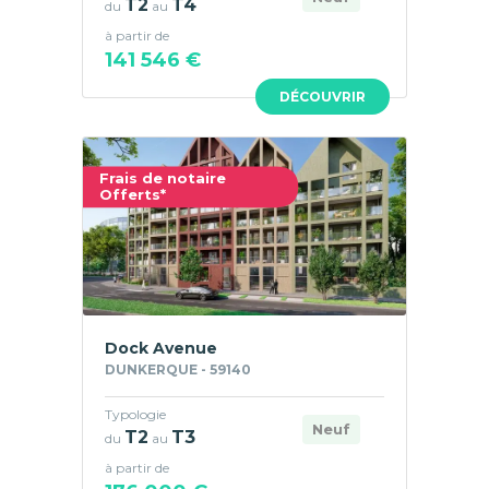
T2
T4
du
au
à partir de
141 546 €
DÉCOUVRIR
Frais de notaire
Offerts*
Dock Avenue
DUNKERQUE - 59140
Typologie
Neuf
T2
T3
du
au
à partir de