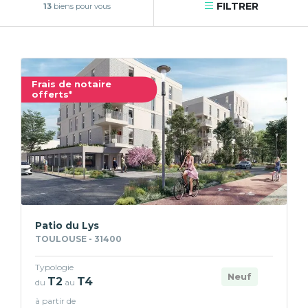
FILTRER
13
biens pour vous
Frais de notaire
offerts*
Patio du Lys
TOULOUSE - 31400
Typologie
Neuf
T2
T4
du
au
à partir de