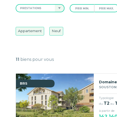
PRESTATIONS
Appartement
Neuf
11
biens pour vous
Domaine 
BRS
SOUSTONS
Typologie
T2
du
au
à partir de
142 14