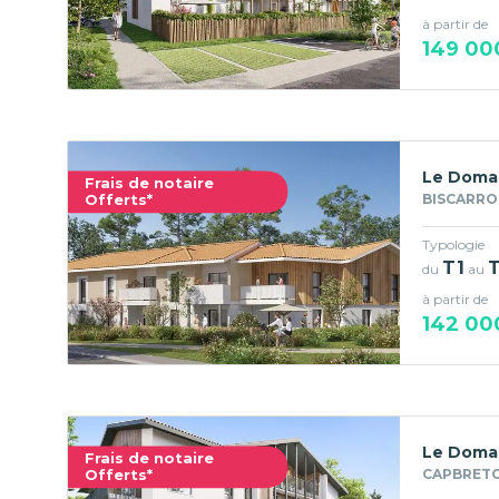
à partir de
149 00
Le Domai
Frais de notaire
Offerts*
BISCARRO
Typologie
T1
du
au
à partir de
142 00
Le Domai
Frais de notaire
Offerts*
CAPBRETO