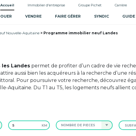
Accueil
Immobilier d'entreprise
Groupe Pichet
Carrière
LOUER
VENDRE
FAIRE GÉRER
SYNDIC
GUIDE
uf Nouvelle-Aquitaine
Programme immobilier neuf Landes
 les Landes
permet de profiter d’un cadre de vie reche
ttire aussi bien les acquéreurs à la recherche d’une rés
littoral. Pour poursuivre votre recherche, découvrez é
e-Aquitaine. Du T1 au T5, les logements neufs allient c
KM
NOMBRE DE PIÈCES