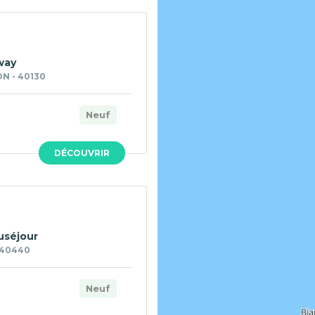
way
N - 40130
Neuf
DÉCOUVRIR
uséjour
 40440
Neuf