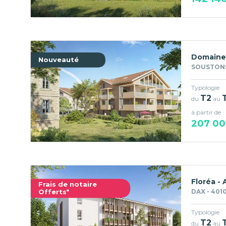
Domaine
Nouveauté
SOUSTONS
Typologie
T2
du
au
à partir de
207 00
Floréa -
Frais de notaire
Offerts*
DAX - 401
Typologie
T2
du
au