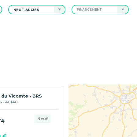
NEUF, ANCIEN
FINANCEMENT
du Vicomte - BRS
 - 40140
Neuf
T4
0 €