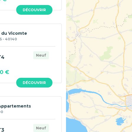
DÉCOUVRIR
 du Vicomte
 - 40140
Neuf
T4
0 €
DÉCOUVRIR
 Appartements
00
Neuf
T3