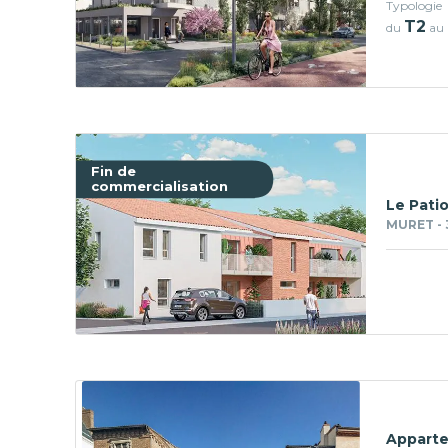
Typologie
T2
du
au
Fin de
commercialisation
Le Patio
MURET - 
Apparte