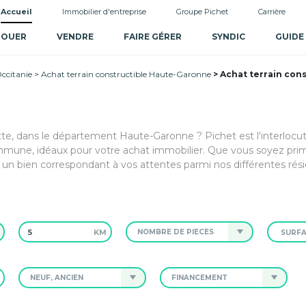
Accueil
Immobilier d'entreprise
Groupe Pichet
Carrière
LOUER
VENDRE
FAIRE GÉRER
SYNDIC
GUIDE
Occitanie
Achat terrain constructible Haute-Garonne
Achat terrain cons
dette, dans le département Haute-Garonne ? Pichet est l'interlocu
mune, idéaux pour votre achat immobilier. Que vous soyez prim
 un bien correspondant à vos attentes parmi nos différentes rés
KM
NOMBRE DE PIÈCES
NEUF, ANCIEN
FINANCEMENT