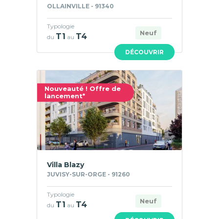
OLLAINVILLE - 91340
Typologie
Neuf
T1
T4
du
au
DÉCOUVRIR
Nouveauté ! Offre de
lancement*
Villa Blazy
JUVISY-SUR-ORGE - 91260
Typologie
Neuf
T1
T4
du
au