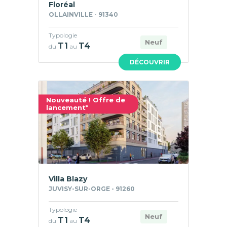
Floréal
OLLAINVILLE - 91340
Typologie
Neuf
T1
T4
du
au
DÉCOUVRIR
Nouveauté ! Offre de
lancement*
Villa Blazy
JUVISY-SUR-ORGE - 91260
Typologie
Neuf
T1
T4
du
au