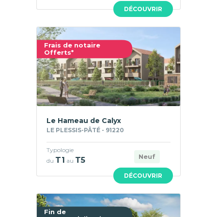
DÉCOUVRIR
Frais de notaire
Offerts*
Le Hameau de Calyx
LE PLESSIS-PÂTÉ - 91220
Typologie
Neuf
T1
T5
du
au
DÉCOUVRIR
Fin de