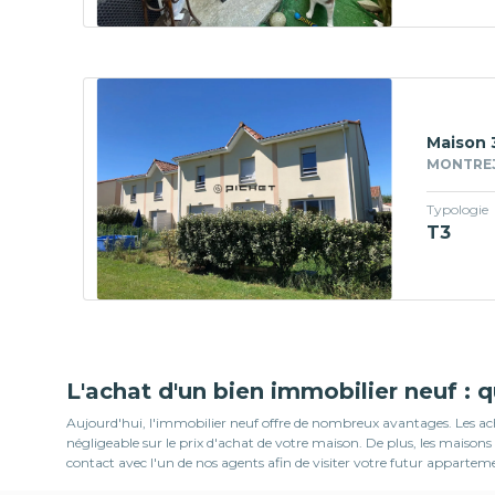
Maison 
MONTREJE
Typologie
T3
L'achat d'un bien immobilier neuf : 
Aujourd'hui, l'immobilier neuf offre de nombreux avantages. Les ache
négligeable sur le prix d'achat de votre maison. De plus, les mais
contact avec l'un de nos agents afin de visiter votre futur appartem