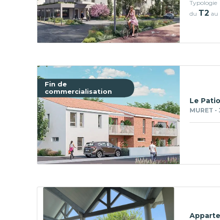
Typologie
T2
du
au
Fin de
commercialisation
Le Patio
MURET - 
Apparte