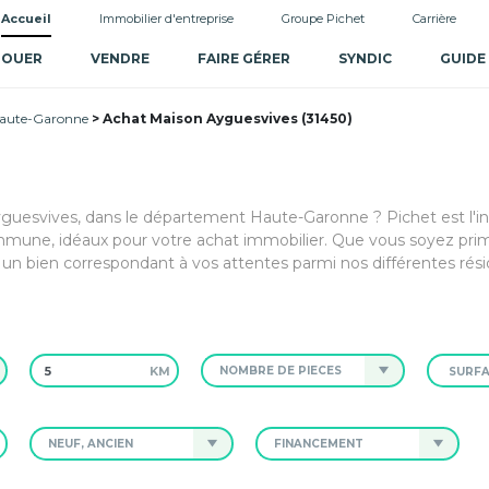
Accueil
Immobilier d'entreprise
Groupe Pichet
Carrière
LOUER
VENDRE
FAIRE GÉRER
SYNDIC
GUIDE
Haute-Garonne
Achat Maison Ayguesvives (31450)
Ayguesvives, dans le département Haute-Garonne ? Pichet est l'in
mune, idéaux pour votre achat immobilier. Que vous soyez prim
un bien correspondant à vos attentes parmi nos différentes rés
KM
NOMBRE DE PIÈCES
NEUF, ANCIEN
FINANCEMENT