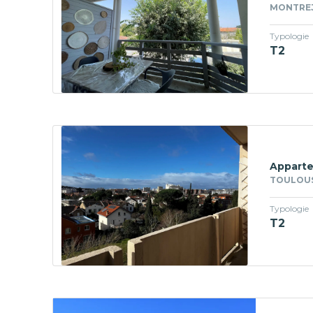
MONTREJE
Typologie
T2
Apparte
TOULOUS
Typologie
T2