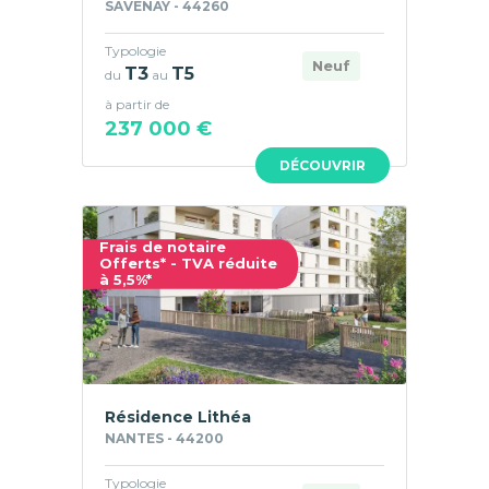
SAVENAY - 44260
Typologie
Neuf
T3
T5
du
au
à partir de
237 000 €
DÉCOUVRIR
Frais de notaire
Offerts* - TVA réduite
à 5,5%*
Résidence Lithéa
NANTES - 44200
Typologie