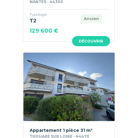
NANTES - 44300
Typologie
Ancien
T2
129 600 €
DÉCOUVRIR
Appartement 1 pièce 31 m²
THOUARE SUR LOIRE - 44470