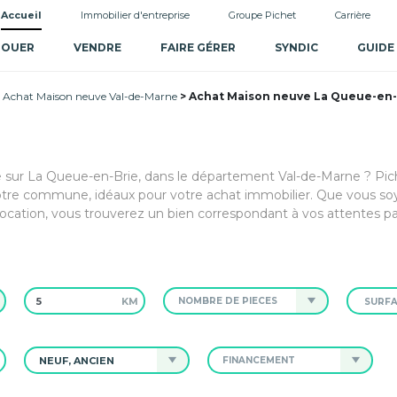
Accueil
Immobilier d'entreprise
Groupe Pichet
Carrière
LOUER
VENDRE
FAIRE GÉRER
SYNDIC
GUIDE
Achat Maison neuve Val-de-Marne
Achat Maison neuve La Queue-en-B
e sur La Queue-en-Brie, dans le département Val-de-Marne ? Pich
otre commune, idéaux pour votre achat immobilier. Que vous so
cation, vous trouverez un bien correspondant à vos attentes par
KM
NOMBRE DE PIÈCES
NEUF, ANCIEN
FINANCEMENT