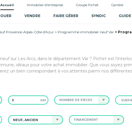
Accueil
Immobilier d'entreprise
Groupe Pichet
Carrière
LOUER
VENDRE
FAIRE GÉRER
SYNDIC
GUIDE
uf Provence-Alpes-Côte d'Azur
Programme immobilier neuf Var
Progra
neuf sur Les Arcs, dans le département Var ? Pichet est l'interl
mmune, idéaux pour votre achat immobilier. Que vous soyez pri
verez un bien correspondant à vos attentes parmi nos différentes
KM
NOMBRE DE PIÈCES
NEUF, ANCIEN
FINANCEMENT