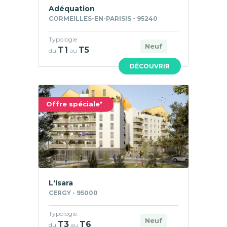
Adéquation
CORMEILLES-EN-PARISIS - 95240
Typologie
Neuf
T1
T5
du
au
DÉCOUVRIR
Offre spéciale*
L'Isara
CERGY - 95000
Typologie
Neuf
T3
T6
du
au