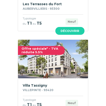
Les Terrasses du Fort
AUBERVILLIERS - 93300
Typologie
Neuf
T1
T5
du
au
DÉCOUVRIR
Offre spéciale* - TVA
réduite 5.5%
Villa Tassigny
VILLEPINTE - 93420
Typologie
Neuf
T1
T5
du
au