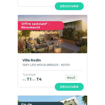
DÉCOUVRIR
Offre spéciale* -
Nouveauté
Villa Rodin
ISSY-LES-MOULINEAUX - 92130
Typologie
Neuf
T1
T4
du
au
DÉCOUVRIR
Fin de