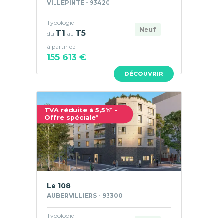
VILLEPINTE - 93420
Typologie
Neuf
T1
T5
du
au
à partir de
155 613 €
DÉCOUVRIR
TVA réduite à 5,5%* -
Offre spéciale*
Le 108
AUBERVILLIERS - 93300
Typologie