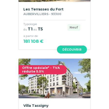
Les Terrasses du Fort
AUBERVILLIERS - 93300
Typologie
Neuf
T1
T5
du
au
à partir de
181 108 €
DÉCOUVRIR
Offre spéciale* - TVA
réduite 5.5%
Villa Tassigny