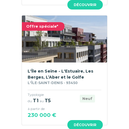
DÉCOUVRIR
Offre spéciale*
L'Île en Seine - L'Estuaire, Les
Berges, L’Aber et le Golfe
L'ÎLE-SAINT-DENIS - 93450
Typologie
Neuf
T1
T5
du
au
à partir de
230 000 €
DÉCOUVRIR