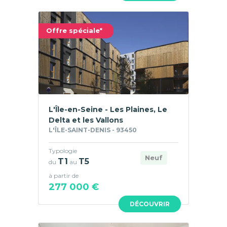
Offre spéciale*
L'Île-en-Seine - Les Plaines, Le
Delta et les Vallons
L'ÎLE-SAINT-DENIS - 93450
Typologie
Neuf
T1
T5
du
au
à partir de
277 000 €
DÉCOUVRIR