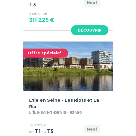
Neuf
T3
à partir de
311 225 €
DÉCOUVRIR
Offre spéciale*
L'Île en Seine - Les Riots et La
Ria
L'ÎLE-SAINT-DENIS - 93450
Typologie
Neuf
T1
T5
du
au