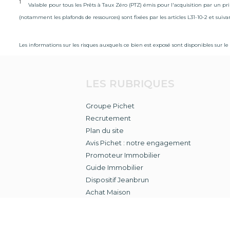
1
Valable pour tous les Prêts à Taux Zéro (PTZ) émis pour l'acquisition par un p
(notamment les plafonds de ressources) sont fixées par les articles L31-10-2 et suiv
Les informations sur les risques auxquels ce bien est exposé sont disponibles sur le 
LES RUBRIQUES
Groupe Pichet
Recrutement
Plan du site
Avis Pichet : notre engagement
Promoteur Immobilier
Guide Immobilier
Dispositif Jeanbrun
Achat Maison
Achat Appartement