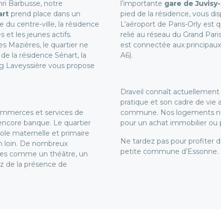
nri Barbusse, notre
l’importante
gare de Juvisy
art
prend place dans un
pied de la résidence, vous dis
 du centre-ville, la résidence
L’aéroport de Paris-Orly est 
 et les jeunes actifs.
relié au réseau du Grand Paris
es Mazières, le quartier ne
est connectée aux principaux a
e la résidence Sénart, la
A6).
ang Laveyssière vous propose
Draveil connaît actuellement 
pratique et son cadre de vie 
commerces et services de
commune. Nos logements neufs
encore banque. Le quartier
pour un achat immobilier ou p
cole maternelle et primaire
Ne tardez pas pour profiter 
on loin. De nombreux
petite commune d’Essonne.
tes comme un théâtre, un
z de la présence de