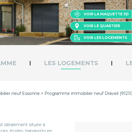
VOIR LA MAQUETTE 3D
VOIR LE QUARTIER
VOIR LES LOGEMENTS
AMME
LES LOGEMENTS
L
|
|
lier neuf Essonne
Programme immobilier neuf Draveil (91210
est idéalement située à
es, écoles, transports en