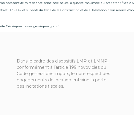
rimo-accédant de sa résidence principale neufs, la quotité maximale du prêt étant fixée à 
ants et D 31-10-2 et suivants du Code de la Construction et de l'Habitation. Sous réserve d'a
site Géorisques :
www.georisques.gouv.fr
Dans le cadre des dispositifs LMP et LMNP,
conformément à l’article 199 novovicies du
Code général des impôts, le non-respect des
engagements de location entraîne la perte
des incitations fiscales.