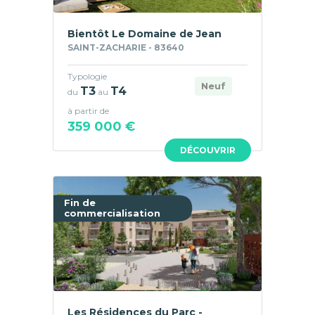
Bientôt Le Domaine de Jean
SAINT-ZACHARIE - 83640
Typologie
Neuf
T3
T4
du
au
à partir de
359 000 €
DÉCOUVRIR
Fin de
commercialisation
Les Résidences du Parc -