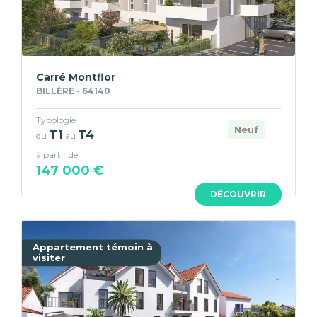
Carré Montflor
BILLÈRE - 64140
Typologie
Neuf
T1
T4
du
au
à partir de
147 000 €
DÉCOUVRIR
Appartement témoin à
visiter