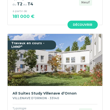
Neuf
T2
T4
du
au
à partir de
181 000 €
DÉCOUVRIR
Travaux en cours -
LMNP*
All Suites Study Villenave d’Ornon
VILLENAVE D’ORNON - 33140
Typologie