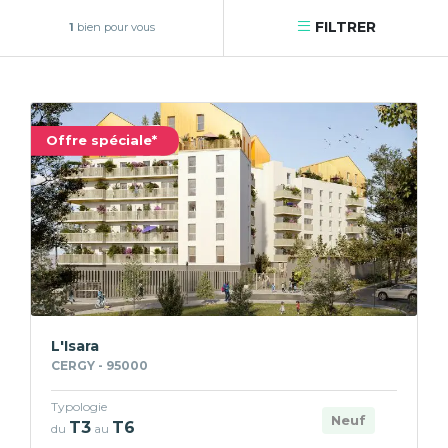
FILTRER
1
bien pour vous
Offre spéciale*
L'Isara
CERGY - 95000
Typologie
Neuf
T3
T6
du
au