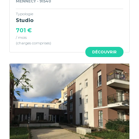
MENNECY - 91540
Typologie
Studio
701 €
/ mois
DÉCOUVRIR