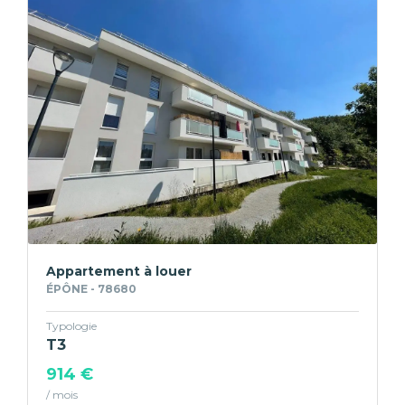
Appartement à louer
ÉPÔNE - 78680
Typologie
T3
914 €
/ mois