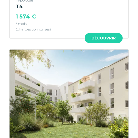
Typologie
T4
1 574 €
/ mois
DÉCOUVRIR