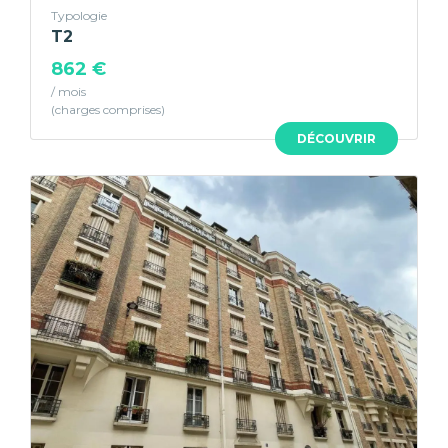
Typologie
T2
862 €
/ mois
DÉCOUVRIR