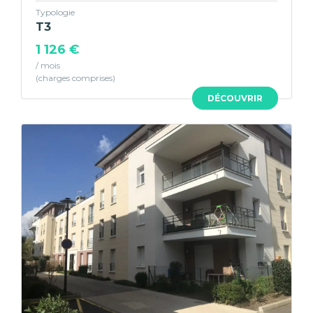
Typologie
T3
1 126 €
/ mois
DÉCOUVRIR