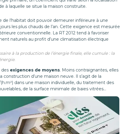
 primaire, un coefficient qui varie selon la localisation
de à laquelle se situe la maison construite.
re de l’habitat doit pouvoir demeurer inférieure à une
jours les plus chauds de l’an. Cette exigence est mesurée
ntérieure conventionnelle. La RT 2012 tend à favoriser
nt naturels au profit d’une climatisation électrique
re à la production de l’énergie finale, elle cumule : la
énergie.
e des
exigences de moyens
. Moins contraignantes, elles
a construction d’une maison neuve. Il s’agit de la
/(h.m²) dans une maison individuelle, du traitement des
uvelables, de la surface minimale de baies vitrées…