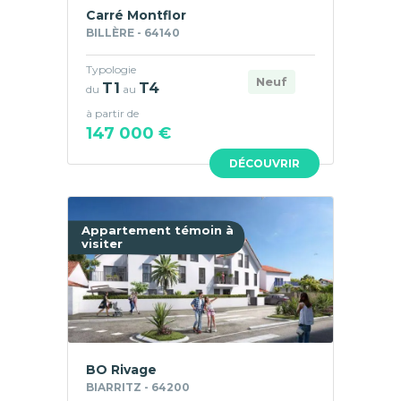
Carré Montflor
BILLÈRE - 64140
Typologie
Neuf
T1
T4
du
au
à partir de
147 000 €
DÉCOUVRIR
Appartement témoin à
visiter
BO Rivage
BIARRITZ - 64200