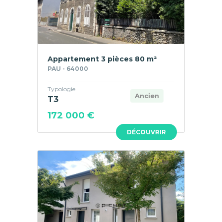
Appartement 3 pièces 80 m²
PAU - 64000
Typologie
Ancien
T3
172 000 €
DÉCOUVRIR