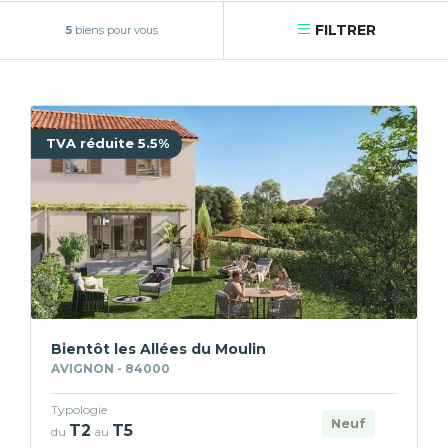
FILTRER
5
biens pour vous
TVA réduite 5.5%
Bientôt les Allées du Moulin
AVIGNON - 84000
Typologie
Neuf
T2
T5
du
au