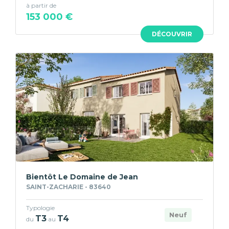
à partir de
153 000 €
DÉCOUVRIR
Bientôt Le Domaine de Jean
SAINT-ZACHARIE - 83640
Typologie
Neuf
T3
T4
du
au