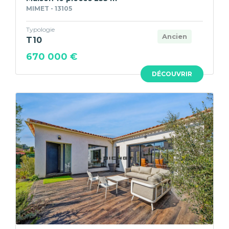
MIMET - 13105
Typologie
Ancien
T10
670 000 €
DÉCOUVRIR