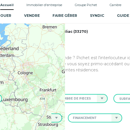
Accueil
Immobilier d'entreprise
Groupe Pichet
Carrière
LOUER
VENDRE
FAIRE GÉRER
SYNDIC
GUIDE
 Maison Gironde
Achat Maison Bouliac (33270)
ouliac, dans le département Gironde ? Pichet est l'interlocuteur 
ur votre achat immobilier. Que vous soyez primo-accédant ou d
 à vos attentes parmi nos différentes résidences.
KM
NOMBRE DE PIÈCES
NEUF, ANCIEN
FINANCEMENT