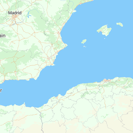
Maison 4
TRESSES -
Typologie
T4
512 00
Maison 3
ARTIGUES
Typologie
T3
219 00