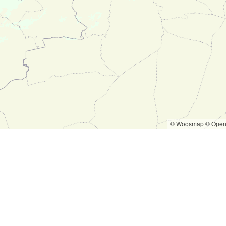
Maison 4
FLOIRAC -
Typologie
T4
299 90
© Woosmap
© Open