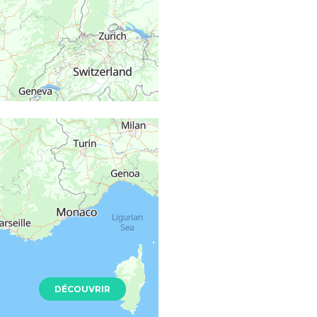
 pièces 90 m²
3360
Ancien
0 €
DÉCOUVRIR