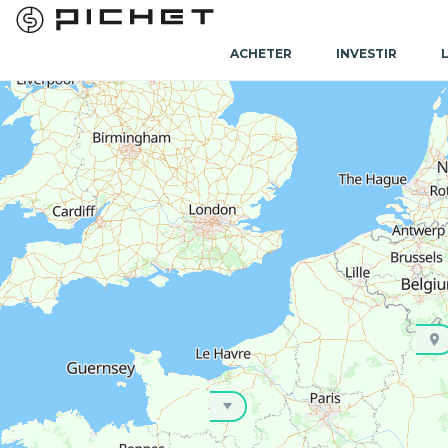
ACHETER
INVESTIR
Accueil
Achat Maison
Achat Maison Nouvelle-Aquitaine
Achat
Achat maison Bouliac (33270)
Vous souhaitez faire l'acquisition de votre maison sur B
programmes neufs au sein de votre commune, idéaux po
mise en location, vous trouverez un bien correspondant
PRESTATIONS