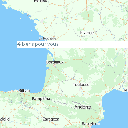
Maison
4
biens pour vous
Maison 4
CENAC - 3
Typologie
T4
299 60