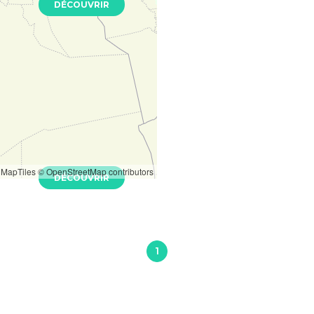
DÉCOUVRIR
 pièces 74 m²
 33270
Ancien
0 €
MapTiles
© OpenStreetMap contributors
DÉCOUVRIR
1