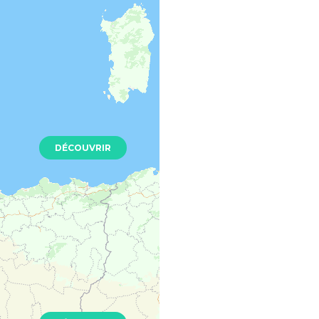
 pièces 165 m²
 33370
Ancien
0 €
DÉCOUVRIR
 pièces 63 m²
 PRES BORDEAUX - 33370
Ancien
0 €