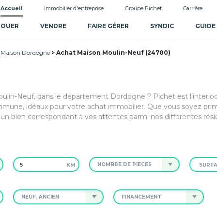
Accueil
Immobilier d'entreprise
Groupe Pichet
Carrière
LOUER
VENDRE
FAIRE GÉRER
SYNDIC
GUIDE
 Maison Dordogne
Achat Maison Moulin-Neuf (24700)
Moulin-Neuf, dans le département Dordogne ? Pichet est l'interlo
mune, idéaux pour votre achat immobilier. Que vous soyez prim
un bien correspondant à vos attentes parmi nos différentes rési
KM
NOMBRE DE PIÈCES
NEUF, ANCIEN
FINANCEMENT