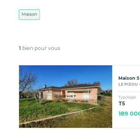
Maison
1
bien pour vous
Maison 5
LE PIZOU 
Typologie
T5
189 00