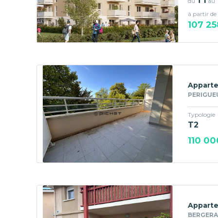
T1
du
au
à partir de
107 25
Apparte
PERIGUE
Typologie
T2
110 00
Apparte
BERGERAC