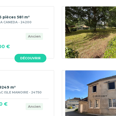
6 pièces 581 m²
A CANEDA - 24200
Ancien
00 €
DÉCOUVRIR
 9249 m²
 ISLE MANOIRE - 24750
0 €
Ancien