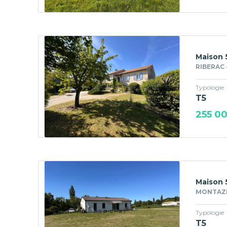
Maison 
RIBERAC 
Typologie
T5
255 0
Maison 
MONTAZE
Typologie
T5