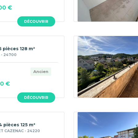
00 €
DÉCOUVRIR
5 pièces 128 m²
 - 24700
Ancien
00 €
DÉCOUVRIR
4 pièces 125 m²
T CAZENAC - 24220