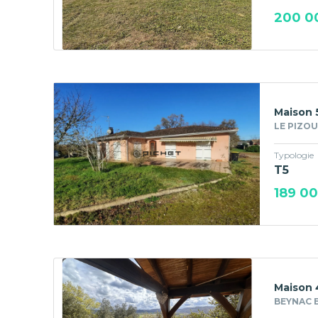
200 0
Maison 
LE PIZOU
Typologie
T5
189 0
Maison 
BEYNAC E