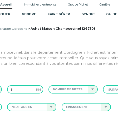
Accueil
Immobilier d'entreprise
Groupe Pichet
Carrière
LOUER
VENDRE
FAIRE GÉRER
SYNDIC
GUIDE
 Maison Dordogne
Achat Maison Champcevinel (24750)
Champcevinel, dans le département Dordogne ? Pichet est l'inter
mune, idéaux pour votre achat immobilier. Que vous soyez prim
z un bien correspondant à vos attentes parmi nos différentes ré
KM
NOMBRE DE PIÈCES
NEUF, ANCIEN
FINANCEMENT