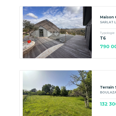
Maison 
SARLAT L
Typologie
T6
790 0
Terrain
BOULAZAC
132 30